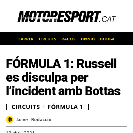
CARRER
CIRCUITS
RAL·LIS
OPINIÓ
BOTIGA
FÓRMULA 1: Russell
es disculpa per
l’incident amb Bottas
CIRCUITS
FÓRMULA 1
Redacció
Autor:
19 abril, 2021