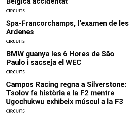
Bèlgica accidentat
CIRCUITS
Spa-Francorchamps, l’examen de les
Ardenes
CIRCUITS
BMW guanya les 6 Hores de São
Paulo i sacseja el WEC
CIRCUITS
Campos Racing regna a Silverstone:
Tsolov fa història a la F2 mentre
Ugochukwu exhibeix múscul a la F3
CIRCUITS