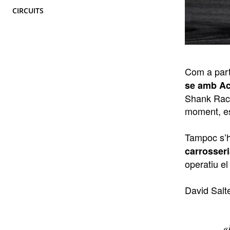
CIRCUITS
Com a part
se amb A
Shank Raci
moment, es 
Tampoc s’h
carrosseri
operatiu el
David Salt
«