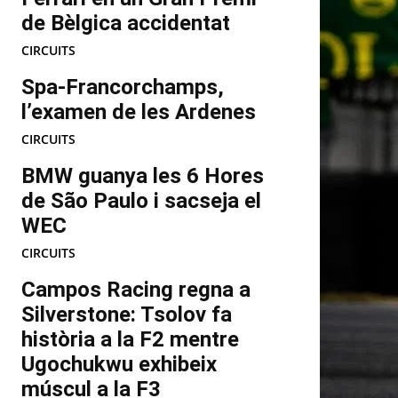
de Bèlgica accidentat
CIRCUITS
Spa-Francorchamps,
l’examen de les Ardenes
CIRCUITS
BMW guanya les 6 Hores
de São Paulo i sacseja el
WEC
CIRCUITS
Campos Racing regna a
Silverstone: Tsolov fa
història a la F2 mentre
Ugochukwu exhibeix
múscul a la F3