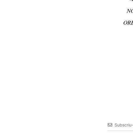
N
ORE
Subscriu