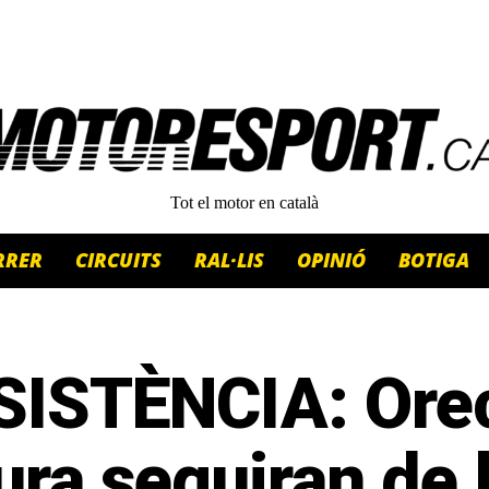
Tot el motor en català
RRER
CIRCUITS
RAL·LIS
OPINIÓ
BOTIGA
SISTÈNCIA: Orec
ra seguiran de 