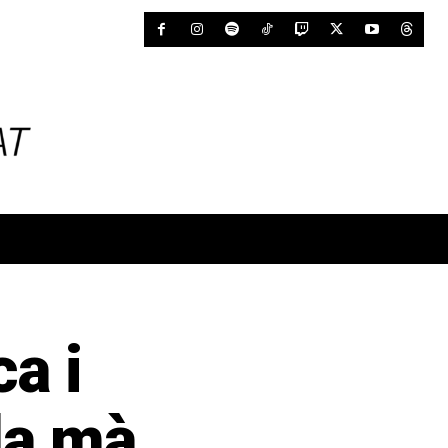
a i
la mà