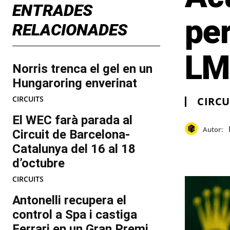
ENTRADES
per
RELACIONADES
LM
Norris trenca el gel en un
Hungaroring enverinat
CIRCUITS
CIRCU
El WEC farà parada al
Autor:
Circuit de Barcelona-
Catalunya del 16 al 18
d’octubre
CIRCUITS
Antonelli recupera el
control a Spa i castiga
Ferrari en un Gran Premi