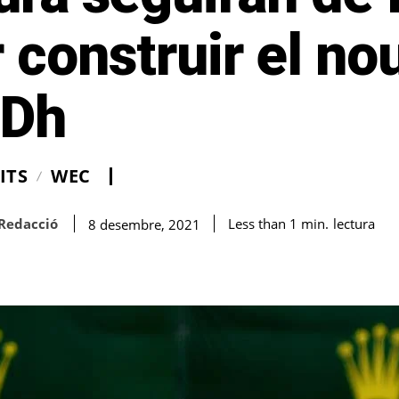
 construir el no
Dh
ITS
WEC
Redacció
lectura
Less than 1
min.
8 desembre, 2021