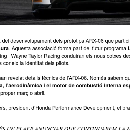
 del desenvolupament dels prototips ARX-06 que partic
. Aquesta associació forma part del futur programa
cura
ng i Wayne Taylor Racing conduiran els nous cotxes des
coneix la identitat dels pilots.
an revelat detalls tècnics de l’ARX-06. Només sabem que 
a, l’aerodinàmica i el motor de combustió interna es
 proper març o abril.
ers, president d’Honda Performance Development, el bra
ÉS UN PLAER ANUNCIAR QUE CONTINUAREM LA N