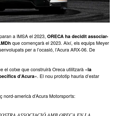
iparan a IMSA el 2023,
ORECA ha decidit associar-
que començarà el 2023. Així, els equips Meyer
LMDh
envolupats per a l’ocasió, l’Acura ARX-06. De
el cotxe que construirà Oreca utilitzarà «
la
«. El nou prototip hauria d’estar
pecífics d’Acura
ç nord-americà d’Acura Motorsports:
OSTRA ASSOCIACIÓ AMB ORECA EN LA