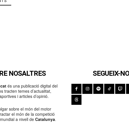
TS
RE NOSALTRES
SEGUEIX-N
cat
és una publicació digital del
s tracten temes d’actualitat,
portives i articles d’opinió.
lgar sobre el món del motor
Tractar el món de la competició
 mundial a nivell de
Catalunya
.