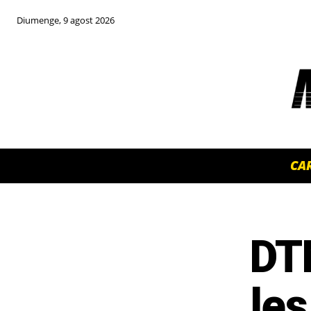
Diumenge, 9 agost 2026
CA
DT
TOP 5 THIS WEEK
les