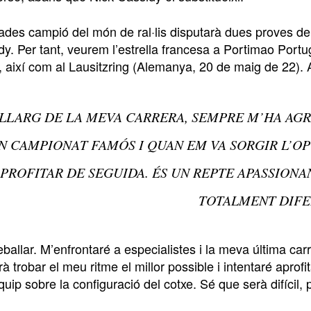
ades campió del món de ral·lis disputarà dues proves del
y. Per tant, veurem l’estrella francesa a Portimao Portuga
 així com al Lausitzring (Alemanya, 20 de maig de 22). A
 LLARG DE LA MEVA CARRERA, SEMPRE M’HA AGR
N CAMPIONAT FAMÓS I QUAN EM VA SORGIR L’OPO
PROFITAR DE SEGUIDA. ÉS UN REPTE APASSIONA
TOTALMENT DIFE
eballar. M’enfrontaré a especialistes i la meva última ca
rà trobar el meu ritme el millor possible i intentaré apr
equip sobre la configuració del cotxe. Sé que serà difícil, 