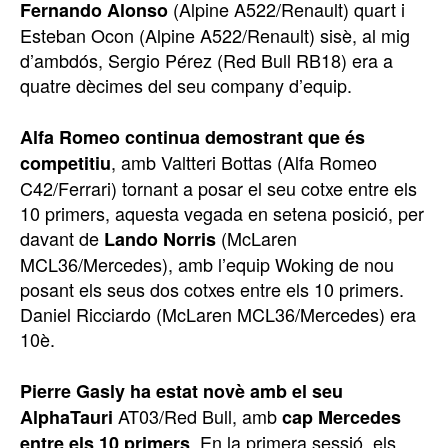
(Alpine A522/Renault) quart i
Fernando Alonso
Esteban Ocon (Alpine A522/Renault) sisè, al mig
d’ambdós, Sergio Pérez (Red Bull RB18) era a
quatre dècimes del seu company d’equip.
Alfa Romeo continua demostrant que és
, amb Valtteri Bottas (Alfa Romeo
competitiu
C42/Ferrari) tornant a posar el seu cotxe entre els
10 primers, aquesta vegada en setena posició, per
davant de
(McLaren
Lando Norris
MCL36/Mercedes), amb l’equip Woking de nou
posant els seus dos cotxes entre els 10 primers.
Daniel Ricciardo (McLaren MCL36/Mercedes) era
10è.
Pierre Gasly ha estat novè amb el seu
AT03/Red Bull, amb
AlphaTauri
cap Mercedes
. En la primera sessió, els
entre els 10 primers