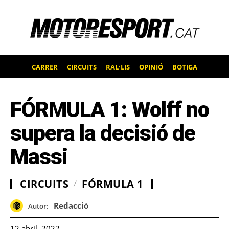
CARRER
CIRCUITS
RAL·LIS
OPINIÓ
BOTIGA
FÓRMULA 1: Wolff no
supera la decisió de
Massi
CIRCUITS
FÓRMULA 1
Redacció
Autor:
12 abril, 2022