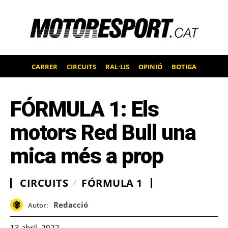
CARRER
CIRCUITS
RAL·LIS
OPINIÓ
BOTIGA
FÓRMULA 1: Els
motors Red Bull una
mica més a prop
CIRCUITS
FÓRMULA 1
Redacció
Autor:
13 abril, 2022