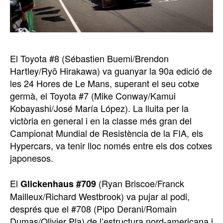
El Toyota #8 (Sébastien Buemi/Brendon
Hartley/Ryō Hirakawa) va guanyar la 90a edició de
les 24 Hores de Le Mans, superant el seu cotxe
germà, el Toyota #7 (Mike Conway/Kamui
Kobayashi/José María López). La lluita per la
victòria en general i en la classe més gran del
Campionat Mundial de Resistència de la FIA, els
Hypercars, va tenir lloc només entre els dos cotxes
japonesos.
El
(Ryan Briscoe/Franck
Glickenhaus #709
Mailleux/Richard Westbrook) va pujar al podi,
després que el #708 (Pipo Derani/Romain
Dumas/Olivier Pla) de l’estructura nord-americana i