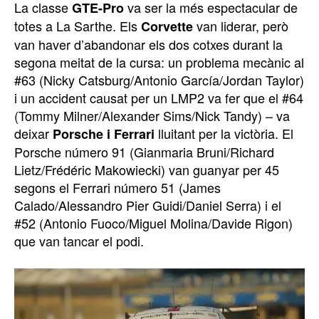
La classe
va ser la més espectacular de
GTE-Pro
totes a La Sarthe. Els
van liderar, però
Corvette
van haver d’abandonar els dos cotxes durant la
segona meitat de la cursa: un problema mecànic al
#63 (Nicky Catsburg/Antonio García/Jordan Taylor)
i un accident causat per un LMP2 va fer que el #64
(Tommy Milner/Alexander Sims/Nick Tandy) – va
deixar
lluitant per la victòria. El
Porsche i Ferrari
Porsche número 91 (Gianmaria Bruni/Richard
Lietz/Frédéric Makowiecki) van guanyar per 45
segons el Ferrari número 51 (James
Calado/Alessandro Pier Guidi/Daniel Serra) i el
#52 (Antonio Fuoco/Miguel Molina/Davide Rigon)
que van tancar el podi.