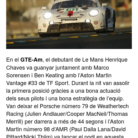
En el
, el debutant de Le Mans Henrique
GTE-Am
Chaves va guanyar juntament amb Marco
Sorensen i Ben Keating amb l’Aston Martin
Vantage #33 de TF Sport. Durant la nit van assolir
la primera posició gràcies a una bona actuació
dels seus pilots i una bona estratègia de l’equip.
Van deixar el Porsche número 79 de Weathertech
Racing (Julien Andlauer/Cooper MacNeil/Thomas
Merrill) per darrera a més de 44 segons i l’Aston
Martin número 98 d’AMR (Paul Dalla Lana/David
Pittard/Nicki Thiim) va tancar el podi en aquesta