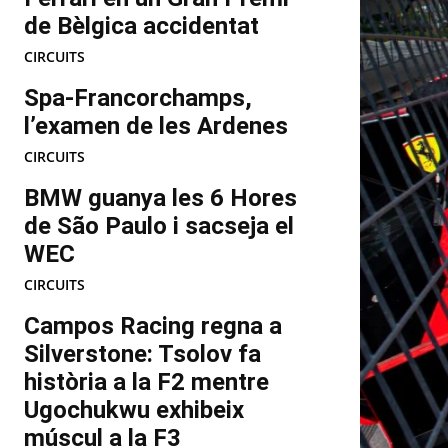
de Bèlgica accidentat
CIRCUITS
Spa-Francorchamps,
l’examen de les Ardenes
CIRCUITS
BMW guanya les 6 Hores
de São Paulo i sacseja el
WEC
CIRCUITS
Campos Racing regna a
Silverstone: Tsolov fa
història a la F2 mentre
Ugochukwu exhibeix
múscul a la F3