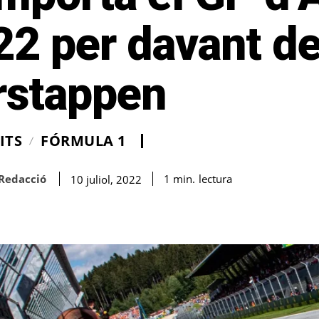
22 per davant d
rstappen
ITS
FÓRMULA 1
Redacció
lectura
1
min.
10 juliol, 2022