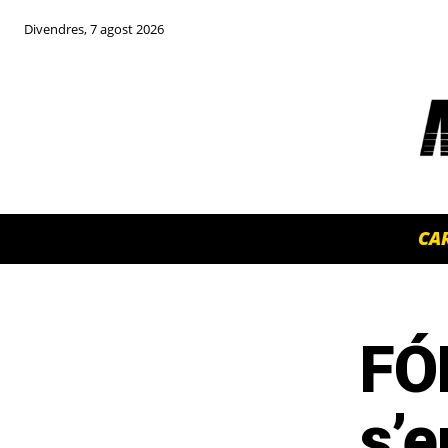
Divendres, 7 agost 2026
CA
FÓ
TOP 5 THIS WEEK
s’e