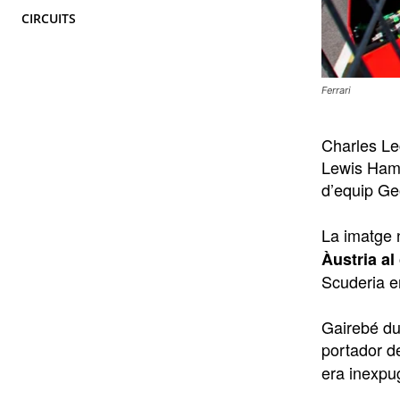
CIRCUITS
Ferrari
Charles Le
Lewis Hami
d’equip Ge
La imatge 
Àustria al
Scuderia e
Gairebé du
portador de
era inexpu