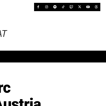
rc
Àustria