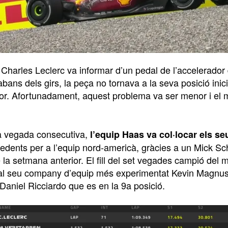
Charles Leclerc va informar d’un pedal de l’accelerador 
abans dels girs, la peça no tornava a la seva posició inic
dor. Afortunadament, aquest problema va ser menor i el
a vegada consecutiva,
l’equip Haas va col·locar els s
edents per a l’equip nord-americà, gràcies a un Mick S
 la setmana anterior. El fill del set vegades campió del 
al seu company d’equip més experimentat Kevin Magnus
 Daniel Ricciardo que es en la 9a posició.