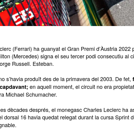
clerc (Ferrari) ha guanyat el Gran Premi d’Àustria 2022
lton (Mercedes) signa el seu tercer podi consecutiu al c
orge Russell. Esteban.
no s’havia produït des de la primavera del 2003. De fet,
en aquell moment, el circuit no era propietat
 capdavant;
ra Michael Schumacher.
es dècades després, el monegasc Charles Leclerc ha assum
l dorsal 16 havia quedat relegat durant la cursa Sprint d
gnable.