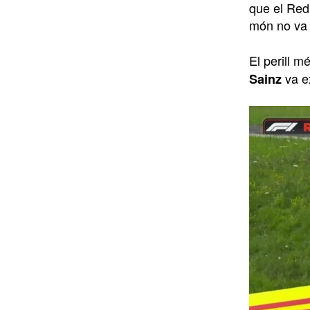
que el Red 
món no va 
El perill m
va e
Sainz