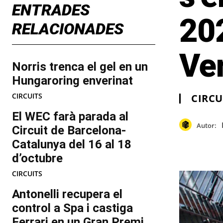
ENTRADES
20
RELACIONADES
Ve
Norris trenca el gel en un
Hungaroring enverinat
CIRCUITS
CIRCU
El WEC farà parada al
Autor:
Circuit de Barcelona-
Catalunya del 16 al 18
d’octubre
CIRCUITS
Antonelli recupera el
control a Spa i castiga
Ferrari en un Gran Premi