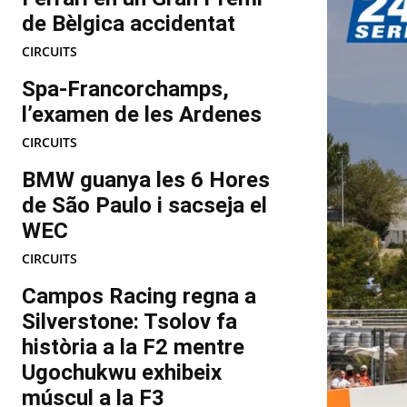
de Bèlgica accidentat
CIRCUITS
Spa-Francorchamps,
l’examen de les Ardenes
CIRCUITS
BMW guanya les 6 Hores
de São Paulo i sacseja el
WEC
CIRCUITS
Campos Racing regna a
Silverstone: Tsolov fa
història a la F2 mentre
Ugochukwu exhibeix
múscul a la F3