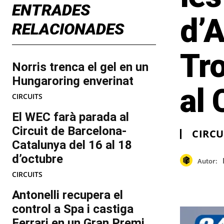
ENTRADES
d’
RELACIONADES
Tr
Norris trenca el gel en un
Hungaroring enverinat
al 
CIRCUITS
El WEC farà parada al
Circuit de Barcelona-
CIRCU
Catalunya del 16 al 18
d’octubre
Autor:
CIRCUITS
Antonelli recupera el
control a Spa i castiga
Ferrari en un Gran Premi