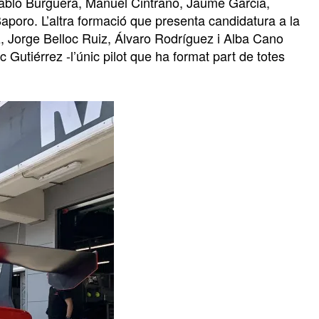
Pablo Burguera, Manuel Cintrano, Jaume Garcia,
Baporo. L’altra formació que presenta candidatura a la
z, Jorge Belloc Ruiz, Álvaro Rodríguez i Alba Cano
utiérrez -l’únic pilot que ha format part de totes