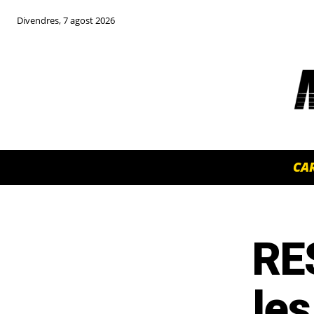
Divendres, 7 agost 2026
CA
RE
TOP 5 THIS WEEK
les