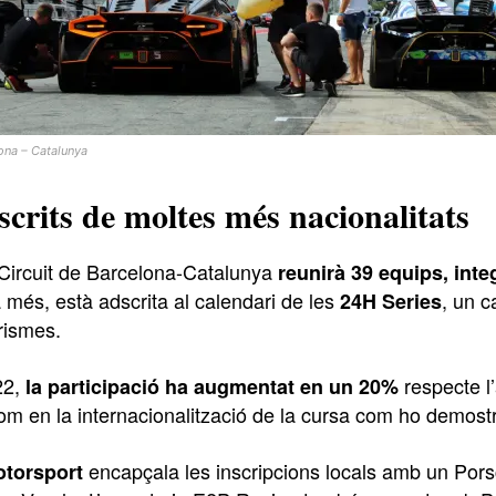
lona – Catalunya
scrits de moltes més nacionalitats
l Circuit de Barcelona-Catalunya
reunirà 39 equips, inte
 més, està adscrita al calendari de les
, un 
24H Series
rismes.
22,
respecte l’
la participació ha augmentat en un 20%
com en la internacionalització de la cursa com ho demost
encapçala les inscripcions locals amb un Por
torsport