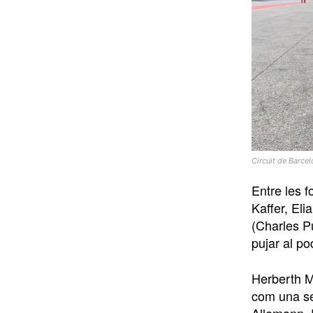
Circuit de Barce
Entre les f
Kaffer, El
(Charles P
pujar al p
Herberth Mo
com una se