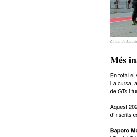
Circuit de Barce
Més in
En total e
La cursa, a
de GTs i tu
Aquest 20
d’inscrits 
Baporo Mo