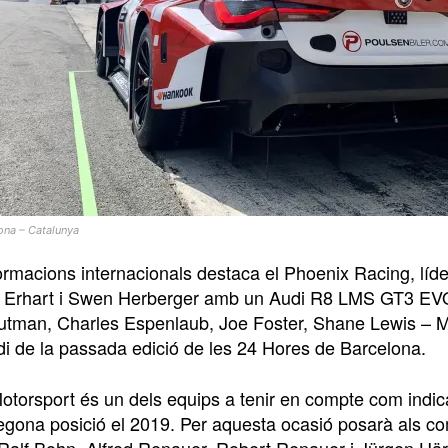
lona – Catalunya
ormacions internacionals destaca el Phoenix Racing, líde
ia Erhart i Swen Herberger amb un Audi R8 LMS GT3 EVO 
utman, Charles Espenlaub, Joe Foster, Shane Lewis – 
odi de la passada edició de les 24 Hores de Barcelona.
torsport és un dels equips a tenir en compte com indica 
gona posició el 2019. Per aquesta ocasió posarà als 