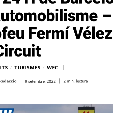
Automobilisme –
ofeu Fermí Véle
Circuit
ITS
TURISMES
WEC
Redacció
lectura
2
min.
9 setembre, 2022