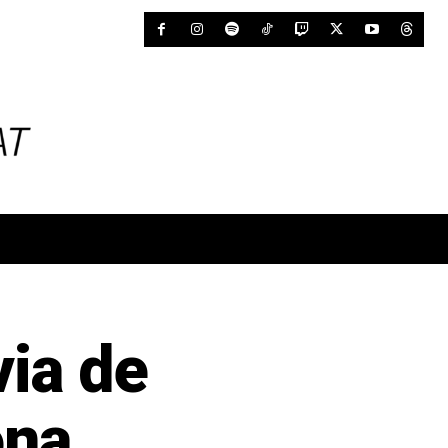
ia de
ona