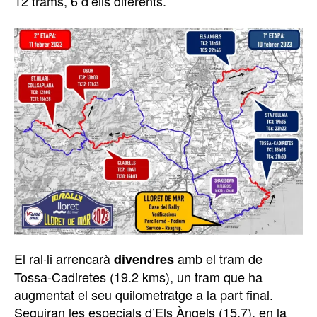
12 trams, 6 d’ells diferents.
El ral·li arrencarà
amb el tram de
divendres
Tossa-Cadiretes (19.2 kms), un tram que ha
augmentat el seu quilometratge a la part final.
Seguiran les especials d’Els Àngels (15.7), en la