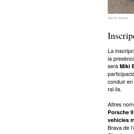
Nacho Mateo
Inscrip
La inscrip
la presènci
serà
Miki 
participaci
conduir en
ral·lis.
Altres nom
Porsche 91
vehicles m
Brava de l