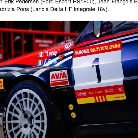
n-Erik Pedersen (Ford Escort RS1800), Jean-François B
brizia Pons (Lancia Delta HF Integrale 16v).