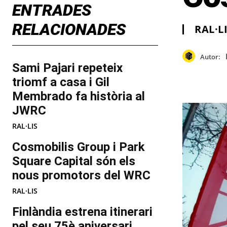
ENTRADES
RELACIONADES
RAL·L
Autor:
Sami Pajari repeteix
triomf a casa i Gil
Membrado fa història al
JWRC
RAL·LIS
Cosmobilis Group i Park
Square Capital són els
nous promotors del WRC
RAL·LIS
Finlàndia estrena itinerari
pel seu 75è aniversari