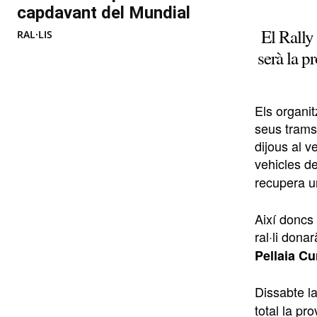
capdavant del Mundial
El Rally
RAL·LIS
serà la p
Els organit
seus trams
dijous al v
vehicles de
recupera u
Així doncs
ral·li dona
Pellaia Cu
Dissabte la
total la pr