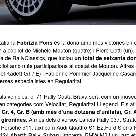
taliana
és la dona amb més victòries en 
Fabrizia Pons
 a copilot de Michèle Mouton (quatre) i Piero Liatti (un)
 de RallyClassics, que inclou
un total de seixanta do
ilot amb més participacions al costat de Mouton. Altres 
pel Kadett GT / E) i Fabienne Pommier-Jacqueline Casama
erses especialistes en Regularitat.
 als vehicles, el 71 Rally Costa Brava serà com un muse
s en categories com Velocitat, Regularitat i Legend. Els 
e
Gr. 4, Gr. B (amb més d’una dotzena d’unitats), Gr. A
A més dels diversos Lancia Rally 037, Strato
 gironines.
5 Porsche 911, així com Audi Quattro S1 E2,Ford Sierra 
 124 Abarth Rally, Subaru Impreza, BMW M3 i un llarg et