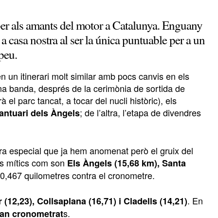
per als amants del motor a Catalunya. Enguany
 a casa nostra al ser la única puntuable per a un
peu.
n un itinerari molt similar amb pocs canvis en els
una banda, després de la cerimònia de sortida de
el parc tancat, a tocar del nucli històric), els
; de l’altra, l’etapa de divendres
antuari dels Àngels
ra especial que ja hem anomenat però el gruix del
ams mítics com son
Els Àngels (15,68 km), Santa
 90,467 quilometres contra el cronometre.
. En
 (12,23), Collsaplana (16,71) i Cladells (14,21)
s.
ran cronometrat