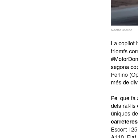
Nacho Mateo
La copilot i
triomfs com
#MotorDona
segona cop
Perlino (O
més de div
Pel que fa
dels ral·li
úniques d
carreteres
Escort i 2
A110, Fiat