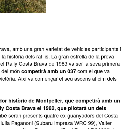
va, amb una gran varietat de vehicles participants i
 història dels ral·lis. La gran estrella de la prova
e el Rally Costa Brava de 1983 va ser la seva primera
ió del món
com el que va
competirà amb un 037
ctòria. Així va començar el seu ascens al cim dels
dor històric de Montpeller, que competirà amb un
y Costa Brava el 1982, que pilotarà un dels
mbé seran presents quatre ex-guanyadors del Costa
-Giulia Paganoni (Subaru Impreza WRC 99), Valter