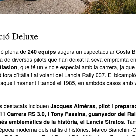
ció Deluxe
ció plena de
augura un espectacular Costa Bra
240 equips
a de diversos pilots que han deixat la seva empremta en la
, que té un vincle especial amb la carrera, ja qu
Biasion
ó fora d’Itàlia i al volant del Lancia Rally 037. El bicamp
 aquell moment i també el 1985, en ambdós casos amb vi
s destacats inclouen
Jacques Alméras, pilot i prepara
1 Carrera RS 3.0, i Tony Fassina, guanyador del Rall
. Ta
és emblemàtics de la història, el Lancia Stratos
’època moderna dels ral·lis d’històrics: Marco Bianchini