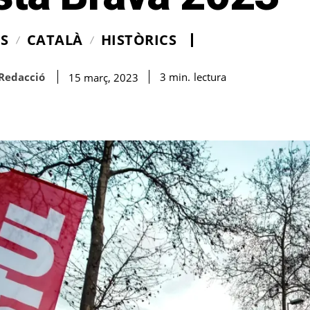
IS
CATALÀ
HISTÒRICS
Redacció
lectura
3
min.
15 març, 2023