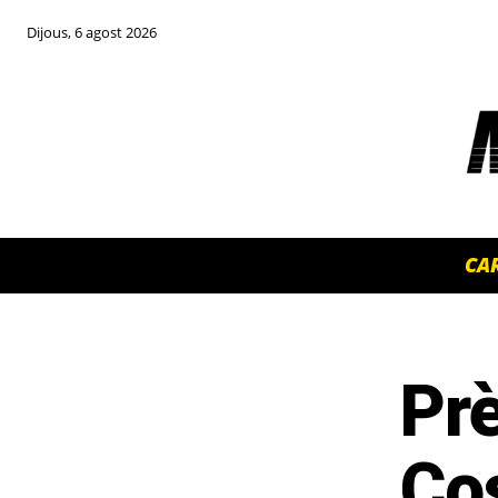
Dijous, 6 agost 2026
CA
Prè
TOP 5 THIS WEEK
Co