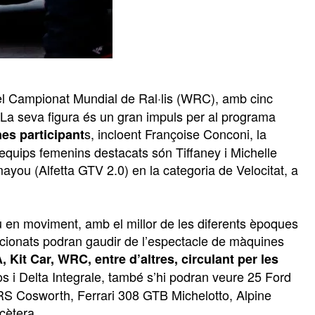
el Campionat Mundial de Ral·lis (WRC), amb cinc
. La seva figura és un gran impuls per al programa
s, incloent Françoise Conconi, la
nes participant
equips femenins destacats són Tiffaney i Michelle
you (Alfetta GTV 2.0) en la categoria de Velocitat, a
u en moviment, amb el millor de les diferents èpoques
aficionats podran gaudir de l’espectacle de màquines
, Kit Car, WRC, entre d’altres, circulant per les
s i Delta Integrale, també s’hi podran veure 25 Ford
RS Cosworth, Ferrari 308 GTB Michelotto, Alpine
cètera.