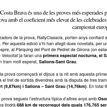
 Costa Brava és una de les proves més esperades 
rova amb el coeficient més elevat de les celebrades
campionat euro
zadors de la prova, RallyClasscis, porten anys confiant e
. Per aquesta edició s’hi han afegit dues novetats, per 
espre, al Pàrquing del Pont de Pedret de Girona (on estarà 
 Velocitat ja faran una
primera especial nocturna, el S
n tram molt esperat,
.
Salions-Sant Grau
 la prova començarà el dijous a la nit amb aquesta prime
rà el tret de sortida divendres amb la disputa de tres tr
. En total
rt (9,87km) i Salions – Sant Grau (14,76km)
 prova segueix l’estructura típica d’altres anys amb
Osor
ova tindrà
688 km de recorregut dels quals 176,765 se