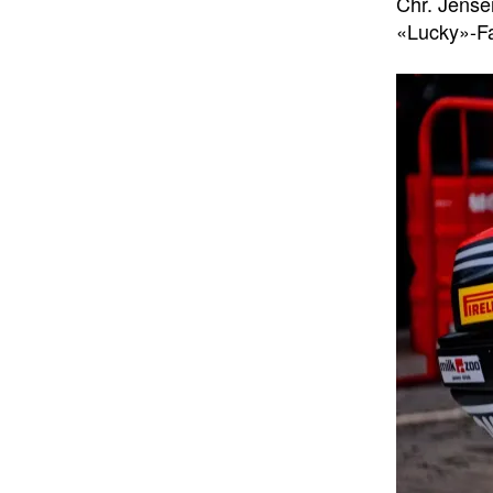
Chr. Jense
«Lucky»-Fa