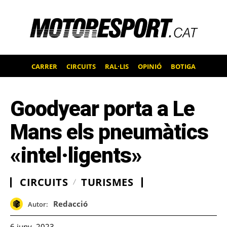
CARRER
CIRCUITS
RAL·LIS
OPINIÓ
BOTIGA
Goodyear porta a Le
Mans els pneumàtics
«intel·ligents»
CIRCUITS
TURISMES
Redacció
Autor:
6 juny, 2023