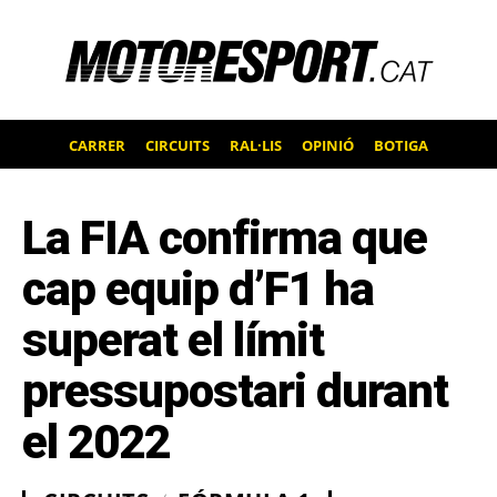
CARRER
CIRCUITS
RAL·LIS
OPINIÓ
BOTIGA
La FIA confirma que
cap equip d’F1 ha
superat el límit
pressupostari durant
el 2022