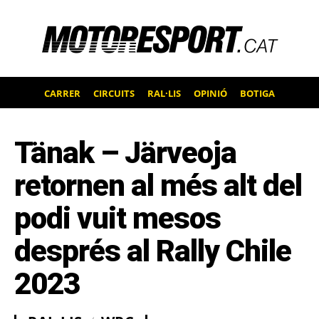
CARRER
CIRCUITS
RAL·LIS
OPINIÓ
BOTIGA
Tänak – Järveoja
retornen al més alt del
podi vuit mesos
després al Rally Chile
2023