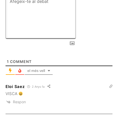
1
COMMENT
el més vell
Eloi Saez
2 Anys fa
VISCA
Respon