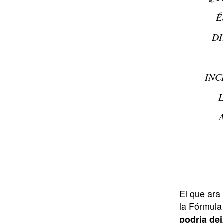
É
DI
INC
El que ara 
la Fórmula
podria dei