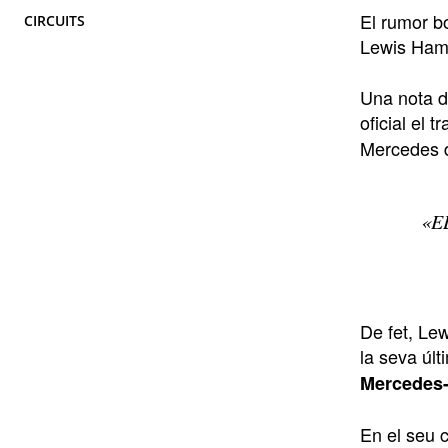
El rumor b
CIRCUITS
Lewis Hamil
Una nota de
oficial el 
Mercedes de
«E
De fet, Lew
la seva últ
Mercedes-B
En el seu 