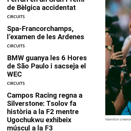
de Bèlgica accidentat
CIRCUITS
Spa-Francorchamps,
l’examen de les Ardenes
CIRCUITS
BMW guanya les 6 Hores
de São Paulo i sacseja el
WEC
CIRCUITS
Campos Racing regna a
Silverstone: Tsolov fa
història a la F2 mentre
Ugochukwu exhibeix
Hamilton cinema
múscul a la F3