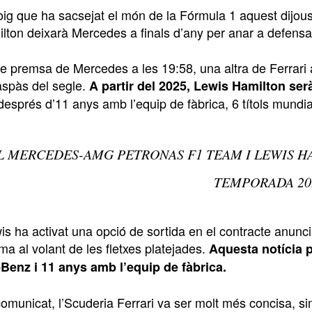
oig que ha sacsejat el món de la Fórmula 1 aquest dijous
ton deixarà Mercedes a finals d’any per anar a defensar 
 premsa de Mercedes a les 19:58, una altra de Ferrari a 
traspàs del segle.
A partir del 2025, Lewis Hamilton serà 
sprés d’11 anys amb l’equip de fàbrica, 6 títols mundials
L MERCEDES-AMG PETRONAS F1 TEAM I LEWIS HA
TEMPORADA 20
is ha activat una opció de sortida en el contracte anunci
ima al volant de les fletxes platejades.
Aquesta notícia p
enz i 11 anys amb l’equip de fàbrica.
comunicat, l’Scuderia Ferrari va ser molt més concisa, s