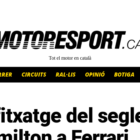
Tot el motor en català
RRER
CIRCUITS
RAL·LIS
OPINIÓ
BOTIGA
fitxatge del segl
ilton a Ferrari