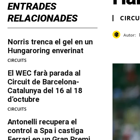
ENTRADES
RELACIONADES
CIRCU
Autor:
Norris trenca el gel en un
Hungaroring enverinat
CIRCUITS
El WEC farà parada al
Circuit de Barcelona-
Catalunya del 16 al 18
d’octubre
CIRCUITS
Antonelli recupera el
control a Spa i castiga
Ferrari en un Gran Premi