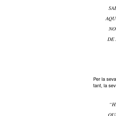
SA
AQU
NO
DE 
Per la sev
tant, la se
“H
QU