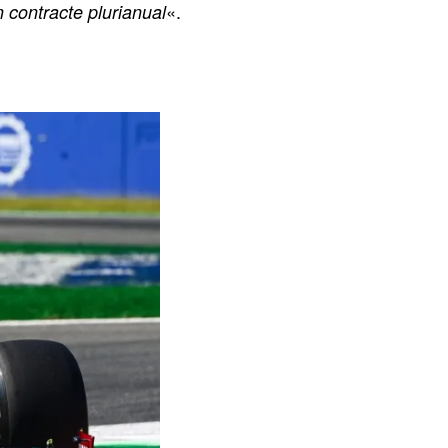
«.
n contracte plurianual