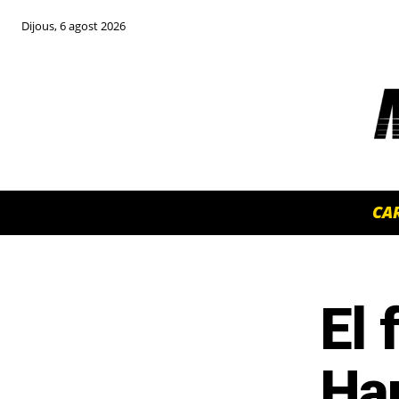
Dijous, 6 agost 2026
CA
El 
TOP 5 THIS WEEK
Ham