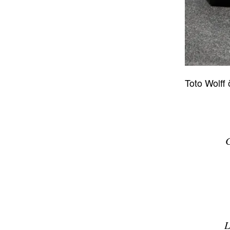
Toto Wolff
L