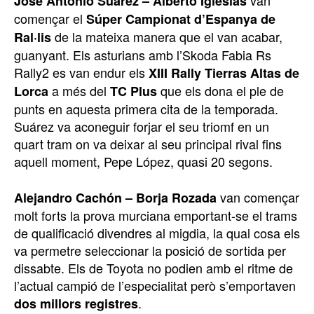
van
José Antonio Suárez – Alberto Iglesias
començar el
Súper Campionat d’Espanya de
de la mateixa manera que el van acabar,
Ral·lis
guanyant. Els asturians amb l’Skoda Fabia Rs
Rally2 es van endur els
XIII Rally Tierras Altas de
a més del
que els dona el ple de
Lorca
TC Plus
punts en aquesta primera cita de la temporada.
Suárez va aconeguir forjar el seu triomf en un
quart tram on va deixar al seu principal rival fins
aquell moment, Pepe López, quasi 20 segons.
van començar
Alejandro Cachón – Borja Rozada
molt forts la prova murciana emportant-se el trams
de qualificació divendres al migdia, la qual cosa els
va permetre seleccionar la posició de sortida per
dissabte. Els de Toyota no podien amb el ritme de
l’actual campió de l’especialitat però s’emportaven
.
dos millors registres