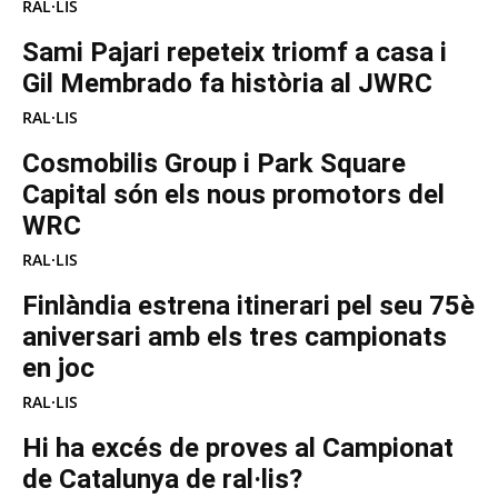
RAL·LIS
Sami Pajari repeteix triomf a casa i
Gil Membrado fa història al JWRC
RAL·LIS
Cosmobilis Group i Park Square
Capital són els nous promotors del
WRC
RAL·LIS
Finlàndia estrena itinerari pel seu 75è
aniversari amb els tres campionats
en joc
RAL·LIS
Hi ha excés de proves al Campionat
de Catalunya de ral·lis?