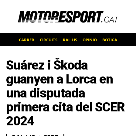
CARRER
CIRCUITS
RAL·LIS
OPINIÓ
BOTIGA
Suárez i Škoda
guanyen a Lorca en
una disputada
primera cita del SCER
2024