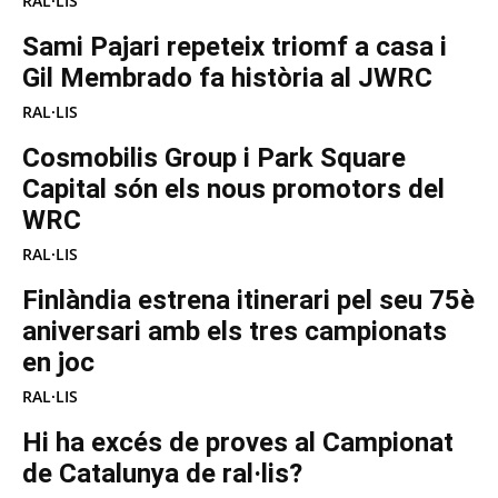
RAL·LIS
Sami Pajari repeteix triomf a casa i
Gil Membrado fa història al JWRC
RAL·LIS
Cosmobilis Group i Park Square
Capital són els nous promotors del
WRC
RAL·LIS
Finlàndia estrena itinerari pel seu 75è
aniversari amb els tres campionats
en joc
RAL·LIS
Hi ha excés de proves al Campionat
de Catalunya de ral·lis?