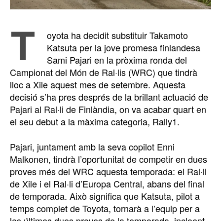
T
oyota ha decidit substituir Takamoto
Katsuta per la jove promesa finlandesa
Sami Pajari en la pròxima ronda del
Campionat del Món de Ral·lis (WRC) que tindrà
lloc a Xile aquest mes de setembre. Aquesta
decisió s’ha pres després de la brillant actuació de
Pajari al Ral·li de Finlàndia, on va acabar quart en
el seu debut a la màxima categoria, Rally1.
Pajari, juntament amb la seva copilot Enni
Malkonen, tindrà l’oportunitat de competir en dues
proves més del WRC aquesta temporada: el Ral·li
de Xile i el Ral·li d’Europa Central, abans del final
de temporada. Això significa que Katsuta, pilot a
temps complet de Toyota, tornarà a l’equip per a
les últimes dues proves de la temporada, incloent-