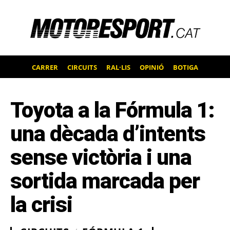
CARRER
CIRCUITS
RAL·LIS
OPINIÓ
BOTIGA
Toyota a la Fórmula 1:
una dècada d’intents
sense victòria i una
sortida marcada per
la crisi