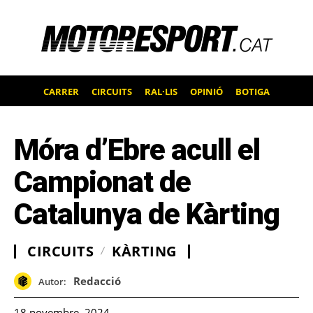
CARRER
CIRCUITS
RAL·LIS
OPINIÓ
BOTIGA
Móra d’Ebre acull el
Campionat de
Catalunya de Kàrting
CIRCUITS
KÀRTING
Redacció
Autor:
18 novembre, 2024