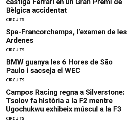
castiga Ferrari en un Gran Premi de
Bèlgica accidentat
CIRCUITS
Spa-Francorchamps, l’examen de les
Ardenes
CIRCUITS
BMW guanya les 6 Hores de São
Paulo i sacseja el WEC
CIRCUITS
Campos Racing regna a Silverstone:
Tsolov fa història a la F2 mentre
Ugochukwu exhibeix múscul a la F3
CIRCUITS