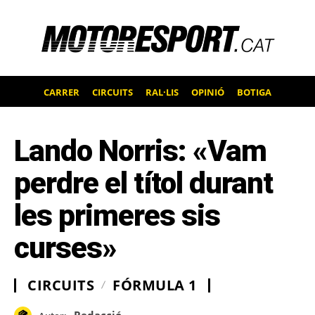
CARRER
CIRCUITS
RAL·LIS
OPINIÓ
BOTIGA
Lando Norris: «Vam
perdre el títol durant
les primeres sis
curses»
CIRCUITS
FÓRMULA 1