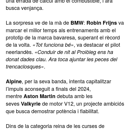
una errada de càlcul amb el combustible, i ara
busca venjança.
La sorpresa ve de la mà de
:
va
BMW
Robin Frijns
marcar el millor temps als entrenaments amb el
prototip de la marca bavaresa, superant el rècord
de la volta.
, va destacar el pilot
«Tot funciona bé»
neerlandès.
«Conduir de nit al Prolòleg ens ha
donat dades clau. Ara toca ajuntar les peces del
.
trencaclosques»
, per la seva banda, intenta capitalitzar
Alpine
l’impuls aconseguit a finals del 2024,
mentre
debuta amb les
Aston Martin
seves
de motor V12, un projecte ambiciós
Valkyrie
que busca demostrar potència i fiabilitat.
Dins de la categoria reina de les curses de