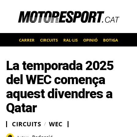
CARRER
CIRCUITS
RAL·LIS
OPINIÓ
BOTIGA
La temporada 2025
del WEC comença
aquest divendres a
Qatar
CIRCUITS
WEC