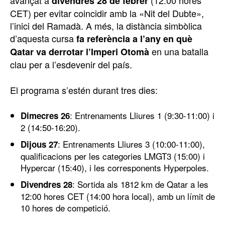
avançat a
(12:00 hores
divendres 28 de febrer
CET) per evitar coincidir amb la «Nit del Dubte»,
l’inici del Ramadà. A més, la distància simbòlica
d’aquesta cursa
fa referència a l’any en què
en una batalla
Qatar va derrotar l’Imperi Otomà
clau per a l’esdevenir del país.
El programa s’estén durant tres dies:
: Entrenaments Lliures 1 (9:30-11:00) i
Dimecres 26
2 (14:50-16:20).
: Entrenaments Lliures 3 (10:00-11:00),
Dijous 27
qualificacions per les categories LMGT3 (15:00) i
Hypercar (15:40), i les corresponents Hyperpoles.
: Sortida als 1812 km de Qatar a les
Divendres 28
12:00 hores CET (14:00 hora local), amb un límit de
10 hores de competició.