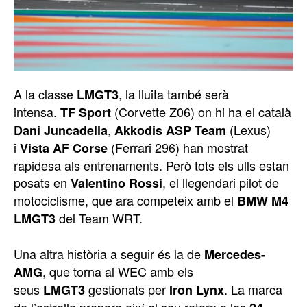
A la classe
, la lluita també serà
LMGT3
intensa.
(Corvette Z06) on hi ha el català
TF Sport
,
(Lexus)
Dani Juncadella
Akkodis ASP Team
i
(Ferrari 296) han mostrat
Vista AF Corse
rapidesa als entrenaments. Però tots els ulls estan
posats en
, el llegendari pilot de
Valentino Rossi
motociclisme, que ara competeix amb el
BMW M4
del Team WRT.
LMGT3
Una altra història a seguir és la de
Mercedes-
, que torna al WEC amb els
AMG
seus
gestionats per
. La marca
LMGT3
Iron Lynx
de l’estrella prepara així el seu retorn a les