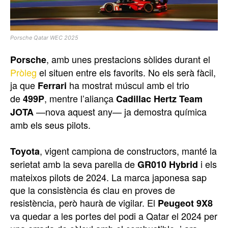
Porsche Qatar WEC 2025
, amb unes prestacions sòlides durant el
Porsche
Pròleg
el situen entre els favorits. No els serà fàcil,
ja que
ha mostrat múscul amb el trio
Ferrari
de
, mentre l’aliança
499P
Cadillac Hertz Team
—nova aquest any— ja demostra química
JOTA
amb els seus pilots.
, vigent campiona de constructors, manté la
Toyota
serietat amb la seva parella de
i els
GR010 Hybrid
mateixos pilots de 2024. La marca japonesa sap
que la consistència és clau en proves de
resistència, però haurà de vigilar. El
Peugeot 9X8
va quedar a les portes del podi a Qatar el 2024 per