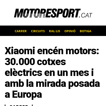
CARRER
CIRCUITS
RAL·LIS
OPINIÓ
BOTIGA
Xiaomi encén motors:
30.000 cotxes
elèctrics en un mes i
amb la mirada posada
a Europa