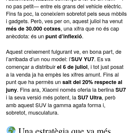
no pas petit— entre els grans del vehicle elèctric.
Fins fa poc, la coneixíem sobretot pels seus mòbils
i gadgets. Però, ves per on, aquest juliol ha venut
, una xifra que no és cap
més de 30.000 cotxes
anècdota: és un
.
punt d’inflexió
Aquest creixement fulgurant ve, en bona part, de
l’arribada d’un nou model: l’
. Es va
SUV YU7
començar a distribuir
, i tot just posat
el 6 de juliol
a la venda ja ha empès les xifres amunt. Fins al
punt que ha permès un
salt del 20% respecte al
. Fins ara, Xiaomi només oferia la berlina
juny
SU7
i la seva versió més potent, la
, però
SU7 Ultra
amb aquest SUV la gamma agafa forma i,
sobretot, musculatura.
Una estratègia que va més