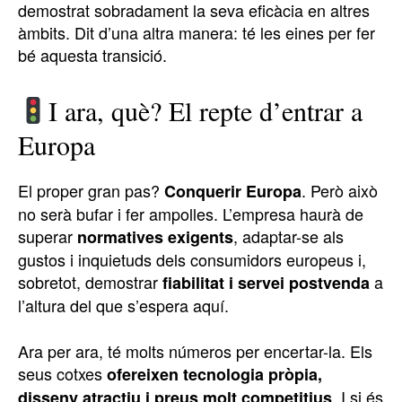
demostrat sobradament la seva eficàcia en altres
àmbits. Dit d’una altra manera: té les eines per fer
bé aquesta transició.
I ara, què? El repte d’entrar a
Europa
El proper gran pas?
. Però això
Conquerir Europa
no serà bufar i fer ampolles. L’empresa haurà de
superar
, adaptar-se als
normatives exigents
gustos i inquietuds dels consumidors europeus i,
sobretot, demostrar
a
fiabilitat i servei postvenda
l’altura del que s’espera aquí.
Ara per ara, té molts números per encertar-la. Els
seus cotxes
ofereixen tecnologia pròpia,
. I si és
disseny atractiu i preus molt competitius