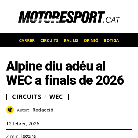
CARRER
CIRCUITS
RAL·LIS
OPINIÓ
BOTIGA
Alpine diu adéu al
WEC a finals de 2026
CIRCUITS
WEC
Redacció
Autor:
12 febrer, 2026
lectura
2
min.