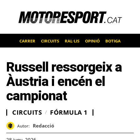
CARRER
CIRCUITS
RAL·LIS
OPINIÓ
BOTIGA
Russell ressorgeix a
Àustria i encén el
campionat
CIRCUITS
FÓRMULA 1
Redacció
Autor:
28 juny, 2026