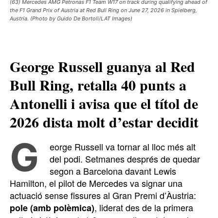
(63) Mercedes AMG Petronas F1 Team W17 on track during qualifying ahead of
the F1 Grand Prix of Austria at Red Bull Ring on June 27, 2026 in Spielberg,
Austria. (Photo by Guido De Bortoli/LAT Images)
George Russell guanya al Red
Bull Ring, retalla 40 punts a
Antonelli i avisa que el títol de
2026 dista molt d’estar decidit
G
eorge Russell va tornar al lloc més alt
del podi. Setmanes després de quedar
segon a Barcelona davant Lewis
Hamilton, el pilot de Mercedes va signar una
actuació sense fissures al Gran Premi d’Àustria:
, liderat des de la primera
pole (amb polèmica)