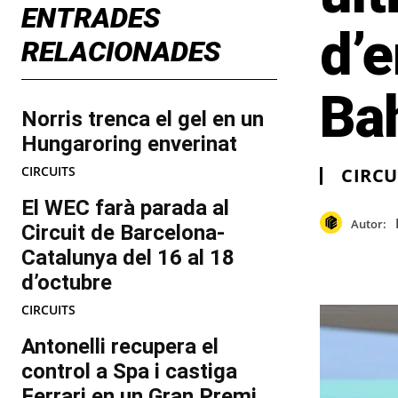
ENTRADES
d’e
RELACIONADES
Ba
Norris trenca el gel en un
Hungaroring enverinat
CIRCUITS
CIRCU
El WEC farà parada al
Autor:
Circuit de Barcelona-
Catalunya del 16 al 18
d’octubre
CIRCUITS
Antonelli recupera el
control a Spa i castiga
Ferrari en un Gran Premi