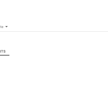
-te
TS