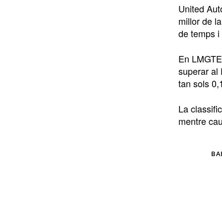
United Aut
millor de l
de temps i
En LMGTE A
superar al
tan sols 0
La classif
mentre cau 
TAGS
BA