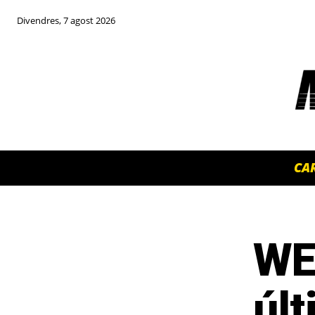
Divendres, 7 agost 2026
CA
WEC
TOP 5 THIS WEEK
últ