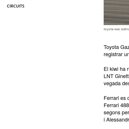
CIRCUITS
toyota wec bahr
Toyota Gaz
registrar u
El kiwi ha
LNT Ginett
vegada de
Ferrari es
Ferrari 48
segons per
i Alessandr