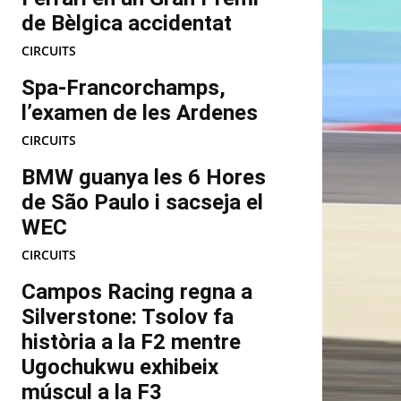
de Bèlgica accidentat
CIRCUITS
Spa-Francorchamps,
l’examen de les Ardenes
CIRCUITS
BMW guanya les 6 Hores
de São Paulo i sacseja el
WEC
CIRCUITS
Campos Racing regna a
Silverstone: Tsolov fa
història a la F2 mentre
Ugochukwu exhibeix
múscul a la F3