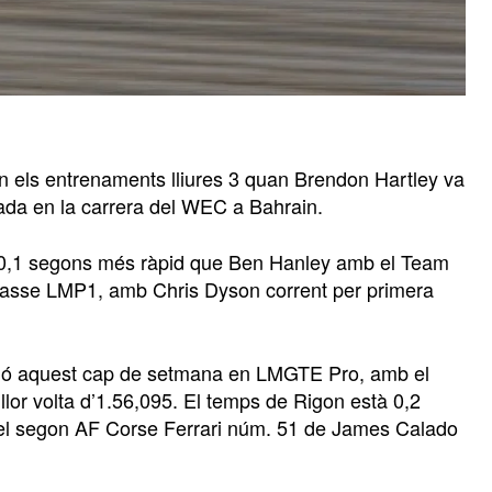
en els entrenaments lliures 3 quan Brendon Hartley va
rada en la carrera del WEC a Bahrain.
 0,1 segons més ràpid que Ben Hanley amb el Team
classe LMP1, amb Chris Dyson corrent per primera
essió aquest cap de setmana en LMGTE Pro, amb el
or volta d’1.56,095. El temps de Rigon està 0,2
 el segon AF Corse Ferrari núm. 51 de James Calado