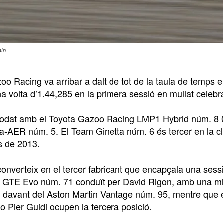
ain
oo Racing va arribar a dalt de tot de la taula de temps 
na volta d’1.44,285 en la primera sessió en mullat celeb
 rodat amb el Toyota Gazoo Racing LMP1 Hybrid núm. 8
a-AER núm. 5. El Team Ginetta núm. 6 és tercer en la 
s de 2013.
 converteix en el tercer fabricant que encapçala una s
8 GTE Evo núm. 71 conduït per David Rigon, amb una mill
 davant del Aston Martin Vantage núm. 95, mentre que
o Pier Guidi ocupen la tercera posició.