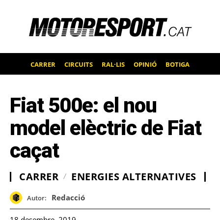
CARRER
CIRCUITS
RAL·LIS
OPINIÓ
BOTIGA
Fiat 500e: el nou
model elèctric de Fiat
caçat
CARRER
ENERGIES ALTERNATIVES
Redacció
Autor:
18 desembre, 2019