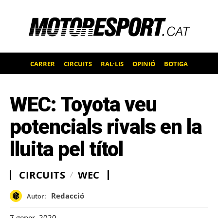
CARRER
CIRCUITS
RAL·LIS
OPINIÓ
BOTIGA
WEC: Toyota veu
potencials rivals en la
lluita pel títol
CIRCUITS
WEC
Redacció
Autor:
7 gener, 2020