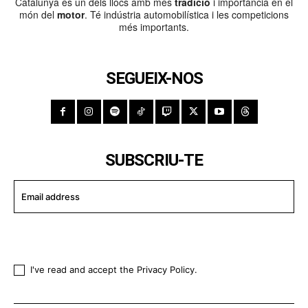
Catalunya és un dels llocs amb més
tradició
i importància en el
món del
motor
. Té indústria automobilística i les competicions
més importants.
SEGUEIX-NOS
SUBSCRIU-TE
I WANT IN
I've read and accept the
Privacy Policy
.