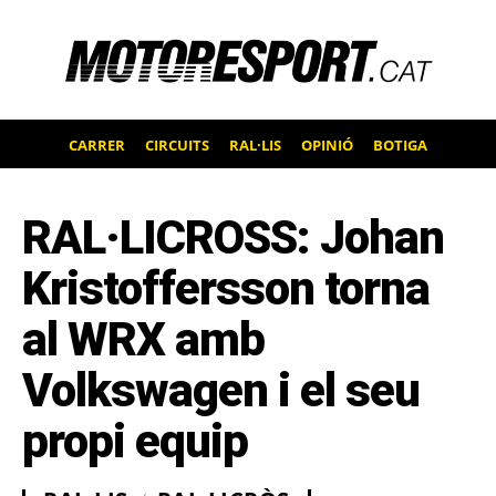
CARRER
CIRCUITS
RAL·LIS
OPINIÓ
BOTIGA
RAL·LICROSS: Johan
Kristoffersson torna
al WRX amb
Volkswagen i el seu
propi equip