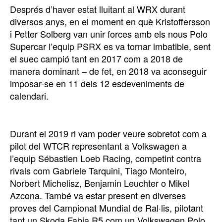
Després d’haver estat lluitant al WRX durant
diversos anys, en el moment en què Kristoffersson
i Petter Solberg van unir forces amb els nous Polo
Supercar l’equip PSRX es va tornar imbatible, sent
el suec campió tant en 2017 com a 2018 de
manera dominant – de fet, en 2018 va aconseguir
imposar-se en 11 dels 12 esdeveniments de
calendari.
Durant el 2019 rl vam poder veure sobretot com a
pilot del WTCR representant a Volkswagen a
l’equip Sébastien Loeb Racing, competint contra
rivals com Gabriele Tarquini, Tiago Monteiro,
Norbert Michelisz, Benjamin Leuchter o Mikel
Azcona. També va estar present en diverses
proves del Campionat Mundial de Ral·lis, pilotant
tant un Skoda Fabia R5 com un Volkswagen Polo