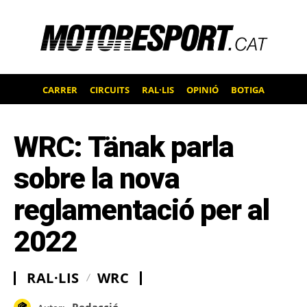
CARRER
CIRCUITS
RAL·LIS
OPINIÓ
BOTIGA
WRC: Tänak parla
sobre la nova
reglamentació per al
2022
RAL·LIS
WRC