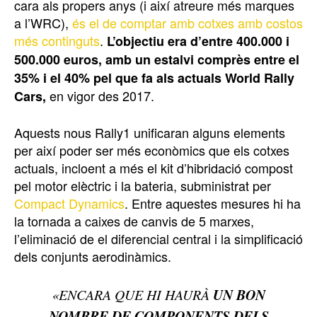
cara als propers anys (i així atreure més marques
a l’WRC),
és el de comptar amb cotxes amb costos
més continguts
.
L’objectiu era d’entre 400.000 i
500.000 euros, amb un estalvi comprès entre el
35% i el 40% pel que fa als actuals World Rally
en vigor des 2017.
Cars,
Aquests nous Rally1 unificaran alguns elements
per així poder ser més econòmics que els cotxes
actuals, incloent a més el kit d’hibridació compost
pel motor elèctric i la bateria, subministrat per
Compact Dynamics
. Entre aquestes mesures hi ha
la tornada a caixes de canvis de 5 marxes,
l’eliminació de el diferencial central i la simplificació
dels conjunts aerodinàmics.
UN BON
«ENCARA QUE HI HAURÀ
NOMBRE DE COMPONENTS DELS