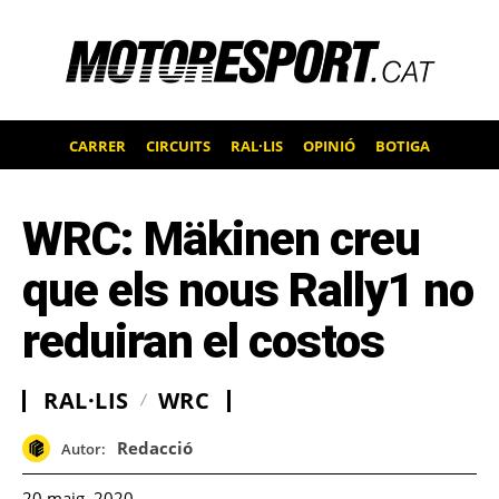
CARRER
CIRCUITS
RAL·LIS
OPINIÓ
BOTIGA
WRC: Mäkinen creu
que els nous Rally1 no
reduiran el costos
RAL·LIS
WRC
Redacció
Autor:
20 maig, 2020