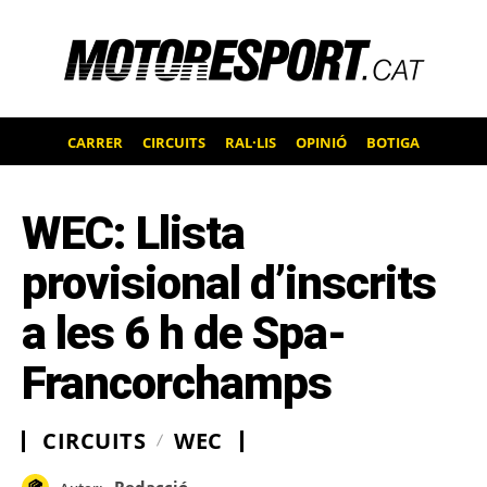
CARRER
CIRCUITS
RAL·LIS
OPINIÓ
BOTIGA
WEC: Llista
provisional d’inscrits
a les 6 h de Spa-
Francorchamps
CIRCUITS
WEC