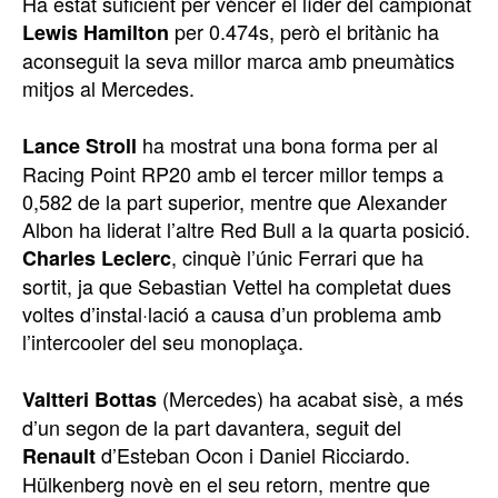
Ha estat suficient per vèncer el líder del campionat
per 0.474s, però el britànic ha
Lewis Hamilton
aconseguit la seva millor marca amb pneumàtics
mitjos al Mercedes.
ha mostrat una bona forma per al
Lance Stroll
Racing Point RP20 amb el tercer millor temps a
0,582 de la part superior, mentre que Alexander
Albon ha liderat l’altre Red Bull a la quarta posició.
, cinquè l’únic Ferrari que ha
Charles Leclerc
sortit, ja que Sebastian Vettel ha completat dues
voltes d’instal·lació a causa d’un problema amb
l’intercooler del seu monoplaça.
(Mercedes) ha acabat sisè, a més
Valtteri Bottas
d’un segon de la part davantera, seguit del
d’Esteban Ocon i Daniel Ricciardo.
Renault
Hülkenberg novè en el seu retorn, mentre que