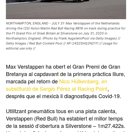
NORTHAMPTON, ENGLAND - JULY 31: Max Verstappen of the Netherlands
driving the (33) Aston Martin Red Bull Racing RB16 on track during practice for
the F1 Grand Prix of Great Britain at Silverstone on July 31, 2020 in
Northampton, England. (Photo by Frank Augstein/Pool via Getty Images) //
Getty Images / Red Bull Content Pool // AP-24SZSHQ2N2111 // Usage for
editorial use only //
Max Verstappen ha obert el Gran Premi de Gran
Bretanya al capdavant de la primera pràctica lliure,
marcada pel retorn de
Nico Hülkenberg, en
substitució de Sergio Pérez al Racing Point
,
després que el mexicà li diagnostiqués Covid-19.
Utilitzant pneumàtics tous en una pista calenta,
Verstappen (Red Bull) ha establert el millor temps
de la sessió d’obertura a Silverstone – 1m27.422s.