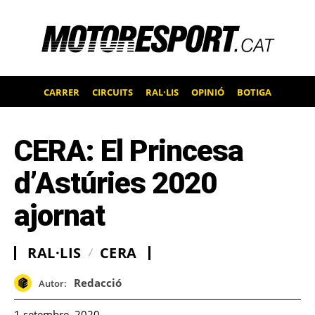
CARRER
CIRCUITS
RAL·LIS
OPINIÓ
BOTIGA
CERA: El Princesa
d’Astúries 2020
ajornat
RAL·LIS
CERA
Redacció
Autor:
1 setembre, 2020