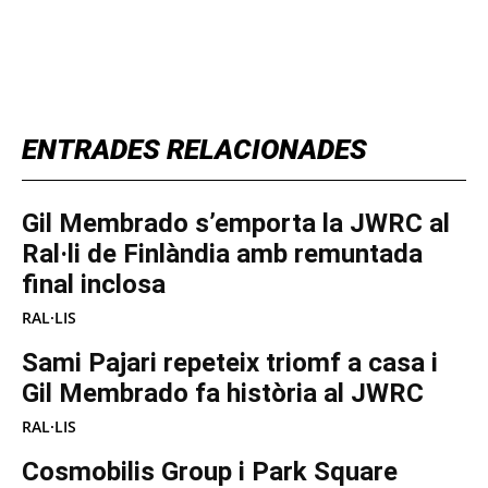
TOP 5 THIS WEEK
ENTRADES RELACIONADES
Gil Membrado s’emporta la JWRC al
Ral·li de Finlàndia amb remuntada
final inclosa
RAL·LIS
Sami Pajari repeteix triomf a casa i
Gil Membrado fa història al JWRC
RAL·LIS
Cosmobilis Group i Park Square