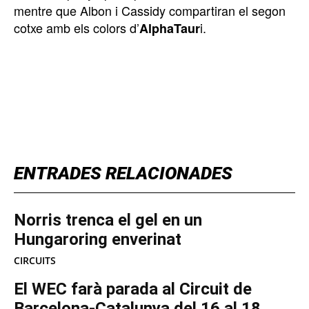
mentre que Albon i Cassidy compartiran el segon
cotxe amb els colors d’
i.
AlphaTaur
TOP 5 THIS WEEK
ENTRADES RELACIONADES
Norris trenca el gel en un
Hungaroring enverinat
CIRCUITS
El WEC farà parada al Circuit de
Barcelona-Catalunya del 16 al 18