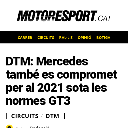
CARRER
CIRCUITS
RAL·LIS
OPINIÓ
BOTIGA
DTM: Mercedes
també es compromet
per al 2021 sota les
normes GT3
CIRCUITS
DTM