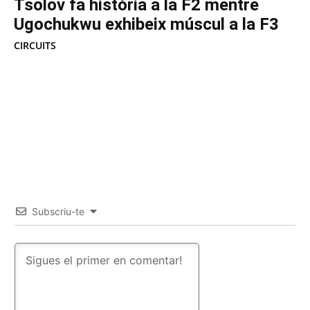
Tsolov fa història a la F2 mentre
Ugochukwu exhibeix múscul a la F3
CIRCUITS
Subscriu-te