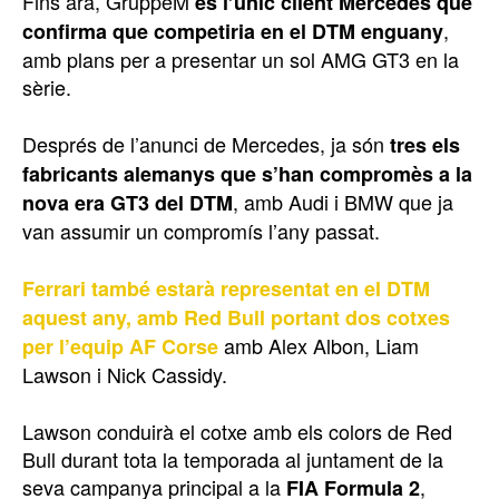
Fins ara, GruppeM
és l’únic client Mercedes que
,
confirma que competiria en el DTM enguany
amb plans per a presentar un sol AMG GT3 en la
sèrie.
Després de l’anunci de Mercedes, ja són
tres els
fabricants alemanys que s’han compromès a la
, amb Audi i BMW que ja
nova era GT3 del DTM
van assumir un compromís l’any passat.
Ferrari també estarà representat en el DTM
aquest any, amb Red Bull portant dos cotxes
amb Alex Albon, Liam
per l’equip AF Corse
Lawson i Nick Cassidy.
Lawson conduirà el cotxe amb els colors de Red
Bull durant tota la temporada al juntament de la
seva campanya principal a la
,
FIA Formula 2