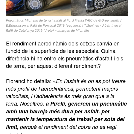
Pneumàtics Michelin de terra i asfalt al Ford Fiesta WRC de G.Greensmith /
E.Edmonson al Ral·li de Portugal 2019 (esquerra) i T.Suninen / J.Lehtinen al
Ral·li de Catalunya 2019 (dreta) – imatges de Michelin
El rendiment aerodinàmic dels cotxes canvia en
funció de la superfície de les especials. Quina
diferència hi ha entre els pneumàtics d’asfalt i els
de terra, per aquest diferent rendiment?
Florenci ho detalla: «
En l’asfalt és on es pot treure
més profit de l’aerodinàmica, permetent majors
velocitats, i l’adherència és més gran que a la
terra. Nosaltres,
a Pirelli, generem un pneumàtic
amb una barreja més dura per asfalt, per
mantenir la temperatura de treball per sota del
límit
, perquè el rendiment del cotxe no es vegi