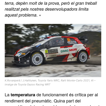
terra, depèn molt de la prova, però el gran treball
realitzat pels nostres desenvolupadors limita
. «
aquest problema
K.Rovanperä / J.Halttunen, Toyota Yaris WRC, Ral·li Monte-Carlo 2021, 4t –
imatge de Toyota Gazoo Racing WRT
La
de funcionament és crítica per al
temperatura
rendiment del pneumàtic. Quina part del