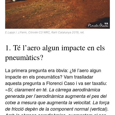
E.Lappi / J.Ferm, Citroën C3 WRC, Ral·li Catalunya 2019, ret.
1. Té l’aero algun impacte en els
pneumàtics?
La primera pregunta era òbvia: ¿té l’aero algun
impacte en els pneumàtics? Vam traslladar
aquesta pregunta a Florenci Caso i va ser taxatiu:
«
Sí, clarament en té. La càrrega aerodinàmica
generada per l’aerodinàmica augmenta el pes del
cotxe a mesura que augmenta la velocitat. La força
de fricció depèn de la component normal (vertical).