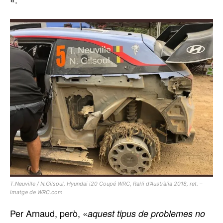
T.Neuville / N.Gilsoul, Hyundai i20 Coupé WRC, Ral·li d’Austràlia 2018, ret. –
imatge de WRC.com
Per Arnaud, però, «
aquest tipus de problemes no