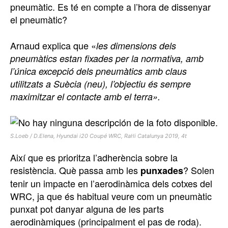
pneumàtic. Es té en compte a l’hora de dissenyar
el pneumàtic?
Arnaud explica que «
les dimensions dels
pneumàtics estan fixades per la normativa, amb
l’única excepció dels pneumàtics amb claus
utilitzats a Suècia (neu), l’objectiu és sempre
maximitzar el contacte amb el terra».
S.Loeb / D.Elena, Hyundai i20 Coupé WRC, Ral·li Catalunya 2019, 4t
Així que es prioritza l’adherència sobre la
resistència. Què passa amb les
? Solen
punxades
tenir un impacte en l’aerodinàmica dels cotxes del
WRC, ja que és habitual veure com un pneumàtic
punxat pot danyar alguna de les parts
aerodinàmiques (principalment el pas de roda).