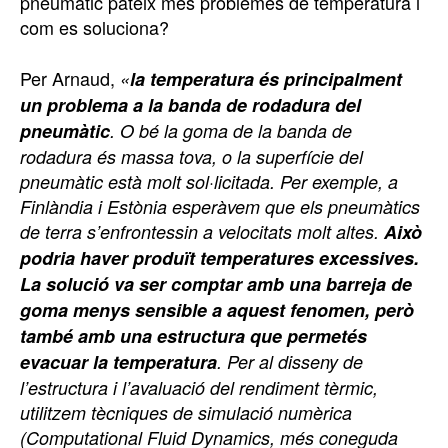
pneumàtic pateix més problemes de temperatura i
com es soluciona?
Per Arnaud,
«
la temperatura és principalment
un problema a la banda de rodadura del
pneumàtic
. O bé la goma de la banda de
rodadura és massa tova, o la superfície del
pneumàtic està molt sol·licitada. Per exemple, a
Finlàndia i Estònia esperàvem que els pneumàtics
de terra s’enfrontessin a velocitats molt altes.
Això
podria haver produït temperatures excessives.
La solució va ser comptar amb una barreja de
goma menys sensible a aquest fenomen, però
també amb una estructura que permetés
evacuar la temperatura
. Per al disseny de
l’estructura i l’avaluació del rendiment tèrmic,
utilitzem tècniques de simulació numèrica
(Computational Fluid Dynamics, més coneguda