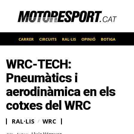
CARRER
CIRCUITS
RAL·LIS
OPINIÓ
BOTIGA
WRC-TECH:
Pneumàtics i
aerodinàmica en els
cotxes del WRC
RAL·LIS
WRC