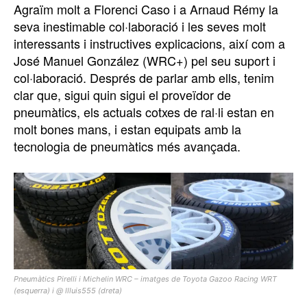
Agraïm molt a Florenci Caso i a Arnaud Rémy la
seva inestimable col·laboració i les seves molt
interessants i instructives explicacions, així com a
José Manuel González (WRC+) pel seu suport i
col·laboració. Després de parlar amb ells, tenim
clar que, sigui quin sigui el proveïdor de
pneumàtics, els actuals cotxes de ral·li estan en
molt bones mans, i estan equipats amb la
tecnologia de pneumàtics més avançada.
Pneumàtics Pirelli i Michelin WRC – imatges de Toyota Gazoo Racing WRT
(esquerra) i @ llluis555 (dreta)