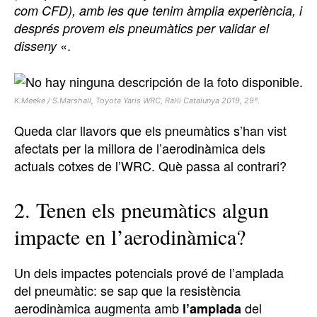
com CFD), amb les que tenim àmplia experiència, i
després provem els pneumàtics per validar el
«.
disseny
K.Meeke / S.Marshall, Toyota Yaris WRC, Ral·li Catalunya 2019, 29º.
Queda clar llavors que els pneumàtics s’han vist
afectats per la millora de l’aerodinàmica dels
actuals cotxes de l’WRC. Què passa al contrari?
2. Tenen els pneumàtics algun
impacte en l’aerodinàmica?
Un dels impactes potencials prové de l’amplada
del pneumàtic: se sap que la resistència
aerodinàmica augmenta amb
del
l’amplada