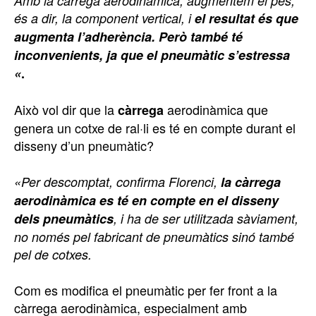
Amb la càrrega aerodinàmica, augmentem el pes,
és a dir, la component vertical, i
el resultat és que
augmenta l’adherència. Però també té
inconvenients, ja que el pneumàtic s’estressa
«
.
Això vol dir que la
aerodinàmica que
càrrega
genera un cotxe de ral·li es té en compte durant el
disseny d’un pneumàtic?
«Per descomptat, confirma Florenci,
la càrrega
aerodinàmica es té en compte en el disseny
dels pneumàtics
, i ha de ser utilitzada sàviament,
no només pel fabricant de pneumàtics sinó també
pel de cotxes.
Com es modifica el pneumàtic per fer front a la
càrrega aerodinàmica, especialment amb