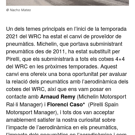
© Nacho Mateo
Un dels temes principals en l’inici de la temporada
2021 del WRC ha estat el canvi de proveïdor de
pneumàtics. Michelin, que portava subministrant
pneumàtics des de 2011, ha estat substituït per
Pirelli, que els subministrarà a tots els cotxes 4×4
del WRC en les pròximes temporades. Aquest
canvi ens ofereix una bona oportunitat per avaluar
la relació dels pneumàtics amb l’aerodinàmica dels
cotxes del WRC, així que ens vam posar en
contacte amb
(Michelin Motorsport
Arnaud Remy
Ral·li Manager) i
(Pirelli Spain
Florenci Caso*
Motorsport Manager), i tots dos van acceptar
amablement satisfer la nostra curiositat sobre
l’impacte de l’aerodinàmica en els pneumàtics,
l’impacte dels pneumàtics en l’aerodinàmica i com