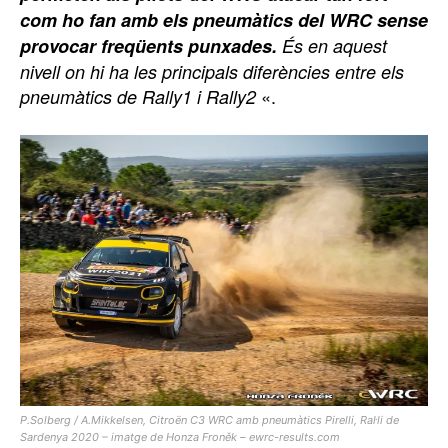
com ho fan amb els pneumàtics del WRC sense
provocar freqüents punxades.
És en aquest
nivell on hi ha les principals diferències entre els
«.
pneumàtics de Rally1 i Rally2
P.Solberg / A.Mikkelsen, Citroën C3 WRC amb pneumàtics Pirelli, Ral·li de
Sardenya 2020 – imatge de Honza Froněk – ewrc-results.com