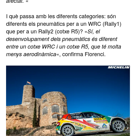
«
afectat.
I què passa amb les diferents categories: són
diferents els pneumàtics per a un WRC (Rally1)
que per a un Rally2 (cotxe R5)? «
Sí, el
desenvolupament dels pneumàtics és diferent
entre un cotxe WRC i un cotxe R5, que té molta
«, confirma Florenci.
menys aerodinàmica