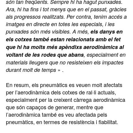
són tan freqüents. Sempre hi ha hagut punxades.
Ara, hi ha fins i tot menys que en el passat, gràcies
als progressos realitzats. Per contra, tenim accés a
imatges en directe en totes les especials, i les
punxades són més visibles. A més,
els danys en
els cotxes també estan relacionats amb el fet
que hi ha molts més apèndixs aerodinàmics al
voltant de les rodes que abans
, especialment en
materials lleugers que no resisteixen els impactes
» .
durant molt de temps
En resum, els pneumàtics es veuen molt afectats
per l’aerodinàmica dels cotxes de ral·li actuals,
especialment per la creixent càrrega aerodinàmica
que són capaços de generar, mentre que
l’aerodinàmica també es veu afectada pels
pneumàtics, en termes de resistència i fiabilitat.