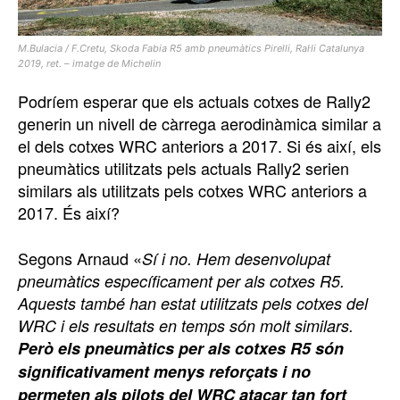
M.Bulacia / F.Cretu, Skoda Fabia R5 amb pneumàtics Pirelli, Ral·li Catalunya
2019, ret. – imatge de Michelin
Podríem esperar que els actuals cotxes de Rally2
generin un nivell de càrrega aerodinàmica similar a
el dels cotxes WRC anteriors a 2017. Si és així, els
pneumàtics utilitzats pels actuals Rally2 serien
similars als utilitzats pels cotxes WRC anteriors a
2017. És així?
Segons Arnaud «
Sí i no. Hem desenvolupat
pneumàtics específicament per als cotxes R5.
Aquests també han estat utilitzats pels cotxes del
WRC i els resultats en temps són molt similars.
Però els pneumàtics per als cotxes R5 són
significativament menys reforçats i no
permeten als pilots del WRC atacar tan fort