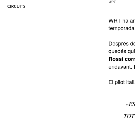
WRT
CIRCUITS
WRT ha anu
temporada
Després de
quedés qui
Rossi corr
endavant. 
El pilot it
«E
TOT