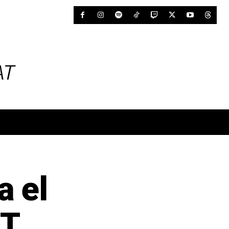
a el
RT