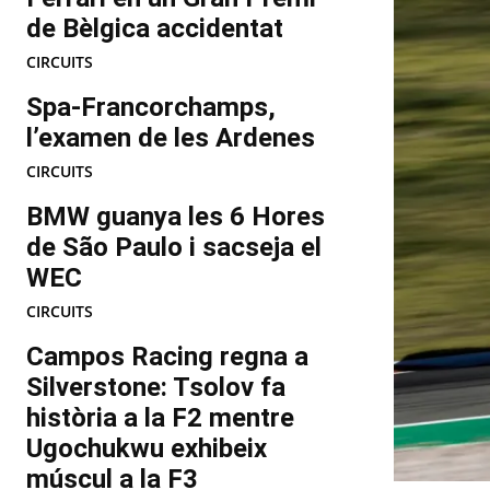
de Bèlgica accidentat
CIRCUITS
Spa-Francorchamps,
l’examen de les Ardenes
CIRCUITS
BMW guanya les 6 Hores
de São Paulo i sacseja el
WEC
CIRCUITS
Campos Racing regna a
Silverstone: Tsolov fa
història a la F2 mentre
Ugochukwu exhibeix
múscul a la F3