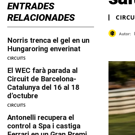
ENTRADES
RELACIONADES
CIRCU
Autor:
Norris trenca el gel en un
Hungaroring enverinat
CIRCUITS
El WEC farà parada al
Circuit de Barcelona-
Catalunya del 16 al 18
d’octubre
CIRCUITS
Antonelli recupera el
control a Spa i castiga
Ferrari en un Gran Premi