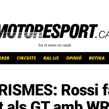
Tot el motor en català
RRER
CIRCUITS
RAL·LIS
OPINIÓ
BOTIGA
RISMES: Rossi f
lt als GT amb W