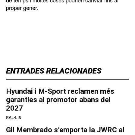
de temps i moltes coses podrien canviar fins al
proper gener.
TOP 5 THIS WEEK
ENTRADES RELACIONADES
Hyundai i M-Sport reclamen més
garanties al promotor abans del
2027
RAL·LIS
Gil Membrado s’emporta la JWRC al