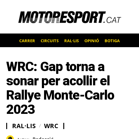
CARRER
CIRCUITS
RAL·LIS
OPINIÓ
BOTIGA
WRC: Gap torna a
sonar per acollir el
Rallye Monte-Carlo
2023
RAL·LIS
WRC