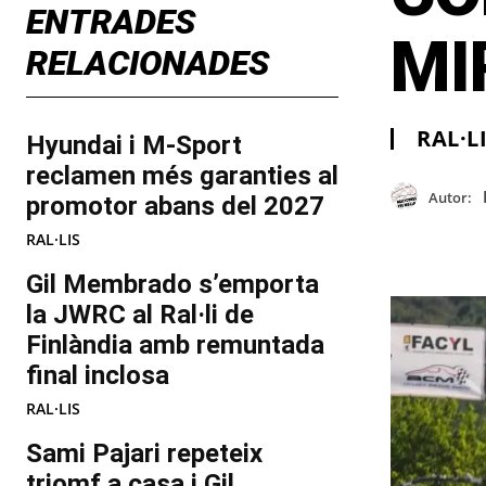
ENTRADES
MI
RELACIONADES
RAL·L
Hyundai i M-Sport
reclamen més garanties al
Autor:
promotor abans del 2027
RAL·LIS
Gil Membrado s’emporta
la JWRC al Ral·li de
Finlàndia amb remuntada
final inclosa
RAL·LIS
Sami Pajari repeteix
triomf a casa i Gil