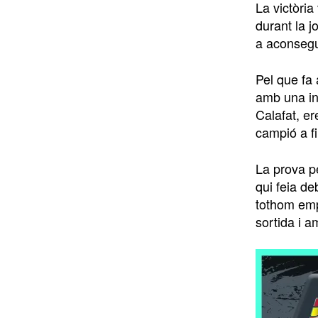
La victòri
durant la j
a aconsegui
Pel que fa
amb una in
Calafat, e
campió a f
La prova p
qui feia de
tothom emp
sortida i a