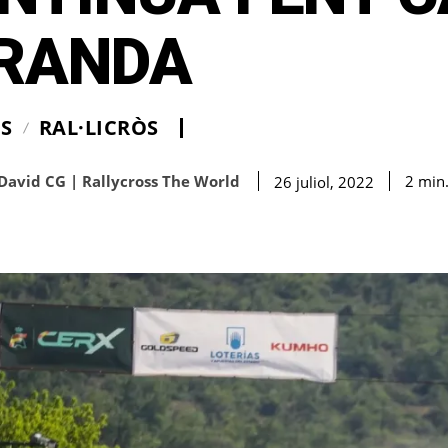
RANDA
IS
RAL·LICRÒS
David CG | Rallycross The World
2
min
26 juliol, 2022