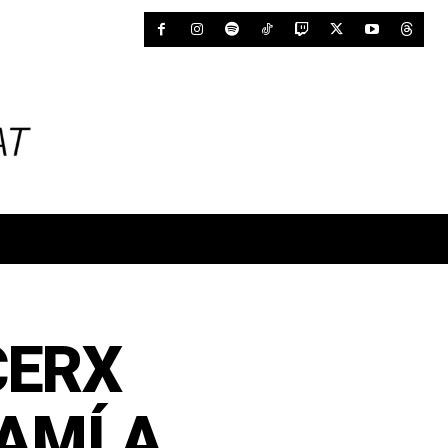
CERX
AMÍ A