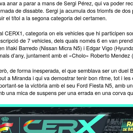
a va anar a parar a mans de Sergi Pérez, qui va poder r
ornada de dissabte. Sergi ja acumula dos triomfs de dos 
r el títol a la segona categoria del certamen.
 al CERX1, categoria on els vehicles que hi participen 
scripció de 7 vehicles, dels quals només 6 en van prendr
ren Iñaki Barredo (Nissan Micra N5) i Edgar Vigo (Hyunda
inals d’any, juntament amb el «Cholo» Roberto Mendez (
erò, de forma inesperada, el que semblava ser un duel Ba
but a Miranda i qui va demostrar tenir bon ritme, tot i les
ortant-se la victòria amb el seu Ford Fiesta N5, amb un
mb una mica de suspens per una errada en una corva que li