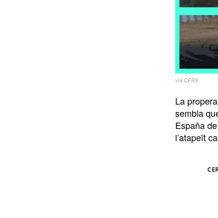
via CERX
La propera
sembla que
España de R
l’atapeït c
TAGS
CE