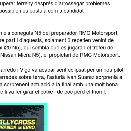
ecuperar terreny després d’arrossegar problemes
possible i es postula com a candidat
son els coneguts N5 del preparador RMC Motorsport,
e part i d’aquests, solament 3 repetien venint de
i i20 N5), qui sembla que es jugarán el trofeu de
Nissan Micra N5), el propietari de RMC Motorsport.
rredo i Vigo va acabar sent eclipsat per un nou pilot
 errades sobre terra, l’asturià Ivan Suarez sorprenia a
a sorprenent actuació a la final amb una molt bona
 va fer girar el cotxe i de poc perd el triomf.