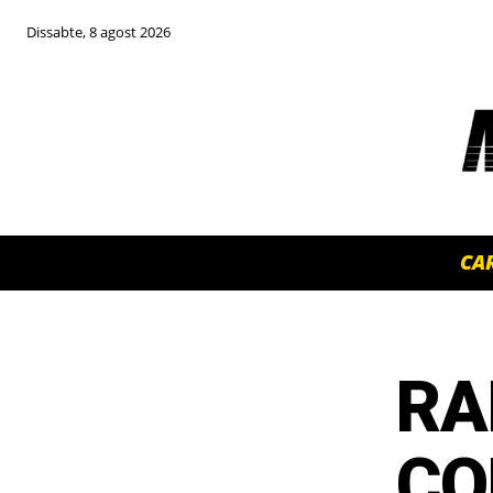
Dissabte, 8 agost 2026
CA
RA
TOP 5 THIS WEEK
CO