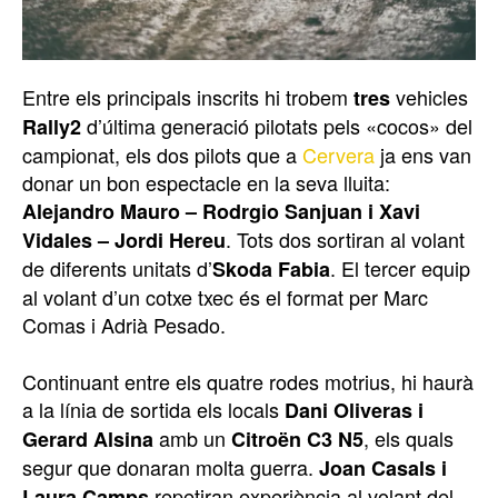
Entre els principals inscrits hi trobem
vehicles
tres
d’última generació pilotats pels «cocos» del
Rally2
campionat, els dos pilots que a
Cervera
ja ens van
donar un bon espectacle en la seva lluita:
Alejandro Mauro – Rodrgio Sanjuan i Xavi
. Tots dos sortiran al volant
Vidales – Jordi Hereu
de diferents unitats d’
. El tercer equip
Skoda Fabia
al volant d’un cotxe txec és el format per Marc
Comas i Adrià Pesado.
Continuant entre els quatre rodes motrius, hi haurà
a la línia de sortida els locals
Dani Oliveras i
amb un
, els quals
Gerard Alsina
Citroën C3 N5
segur que donaran molta guerra.
Joan Casals i
repetiran experiència al volant del
Laura Camps