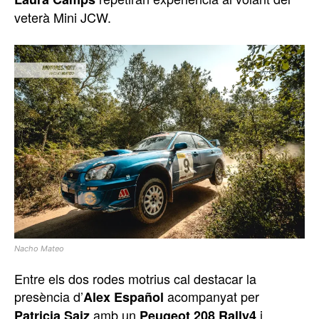
veterà Mini JCW.
Nacho Mateo
Entre els dos rodes motrius cal destacar la
presència d’
acompanyat per
Alex Español
amb un
i
Patricia Saiz
Peugeot 208 Rally4