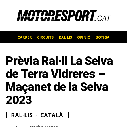
CARRER
CIRCUITS
RAL·LIS
OPINIÓ
BOTIGA
Prèvia Ral·li La Selva
de Terra Vidreres –
Maçanet de la Selva
2023
RAL·LIS
CATALÀ