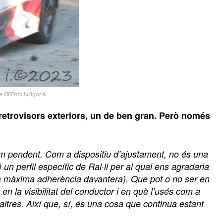
de OFFoto14/Igor K.
retrovisors exteriors, un de ben gran. Però només
im pendent. Com a dispositiu d’ajustament, no és una
un perfil específic de Ral·li per al qual ens agradaria
x la màxima adherència davantera). Que pot o no ser en
n la visibilitat del conductor i en què l’usés com a
altres. Així que, sí, és una cosa que continua estant