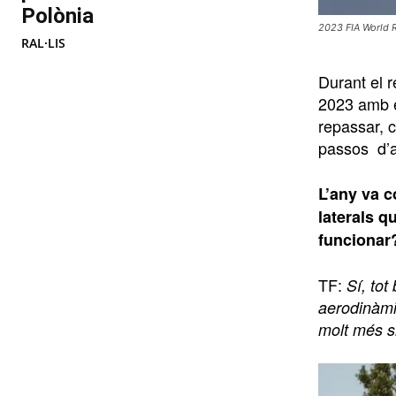
Polònia
2023 FIA World R
RAL·LIS
Durant el 
2023 amb e
repassar, co
passos d’a
L’any va c
laterals q
funcionar?
TF:
Sí, tot
aerodinàmi
molt més si