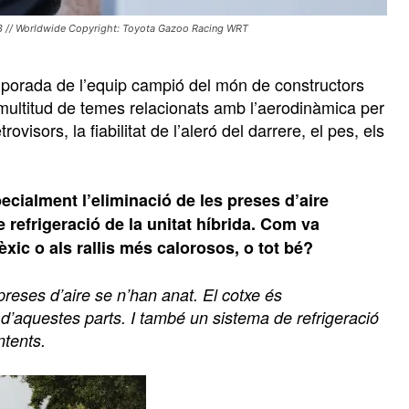
23 // Worldwide Copyright: Toyota Gazoo Racing WRT
emporada de l’equip campió del món de constructors
ultitud de temes relacionats amb l’aerodinàmica per
rovisors, la fiabilitat de l’aleró del darrere, el pes, els
cialment l’eliminació de les preses d’aire
e refrigeració de la unitat híbrida. Com va
ic o als rallis més calorosos, o tot bé?
s preses d’aire se n’han anat. El cotxe és
d’aquestes parts. I també un sistema de refrigeració
ntents.