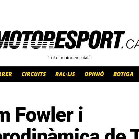
Tot el motor en català
RRER
CIRCUITS
RAL·LIS
OPINIÓ
BOTIGA
m Fowler i
erodinàmica de 