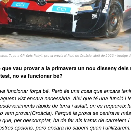
ton, Toyota GR Yaris Rally1, prova prèvia al Ral·li de Croàcia, abril de 2023 – imatge 
 que vau provar a la primavera un nou disseny dels 
test, no va funcionar bé?
t va funcionar força bé. Però és una cosa que encara ten
guem vist encara necessària. Així que té una funció i té 
o (esdeveniments ràpids de terra i asfalt, on es requerei
o vam provar(Croàcia). Perquè la prova se centrava més e
a que, per descomptat, ha de fer als trams de carretera i 
ostres opcions, però encara no sabem quan l’utilitzarem.