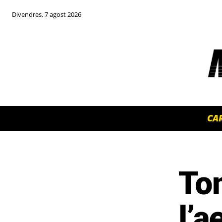
Divendres, 7 agost 2026
CA
To
TOP 5 THIS WEEK
l’a