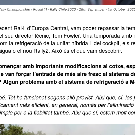
ally Championship / Round 11 / Rally Chile 2023 / 28th September - 1st October, 20
recent Ral·li d’Europa Central, vam poder repassar la t
l seu director tècnic, Tom Fowler. Una temporada amb m
m la refrigeració de la unitat híbrida i del cockpit, els ret
igua o el nou Rally2. Això és el que vam descobrir.
omençar amb importants modificacions al cotxe, espe
ue van forçar l’entrada de més aire fresc al sistema d
 Algun problema amb el sistema de refrigeració a Mèx
 bé. Tot ha funcionat segons allò previst. Així que, sí, le
cament més eficient, en general, només per l’eliminació 
mple per a la fiabilitat també. Així que sí, estem molt co