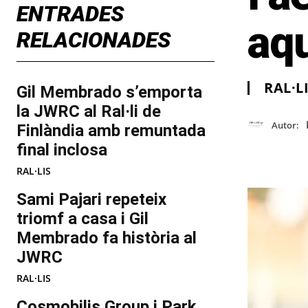
ENTRADES
aq
RELACIONADES
RAL·L
Gil Membrado s’emporta
la JWRC al Ral·li de
Autor:
Finlàndia amb remuntada
final inclosa
RAL·LIS
Sami Pajari repeteix
triomf a casa i Gil
Membrado fa història al
JWRC
RAL·LIS
Cosmobilis Group i Park