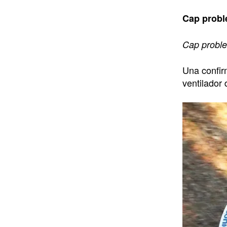
Cap prob
Cap probl
Una confir
ventilador 