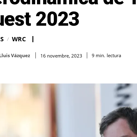
uest 2023
IS
WRC
Lluis Vázquez
lectura
9
min.
16 novembre, 2023