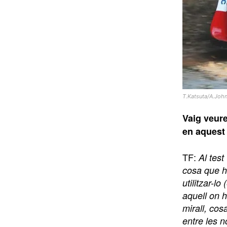
T.Katsuta/A.Johns
Vaig veure
en aquest 
TF:
Al tes
cosa que ha
utilitzar-l
aquell on h
mirall, cos
entre les n