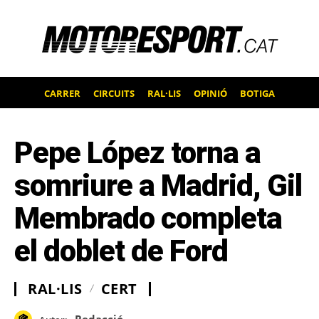
CARRER
CIRCUITS
RAL·LIS
OPINIÓ
BOTIGA
Pepe López torna a
somriure a Madrid, Gil
Membrado completa
el doblet de Ford
RAL·LIS
CERT