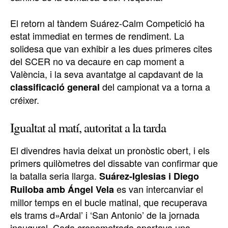
El retorn al tàndem Suárez-Calm Competició ha
estat immediat en termes de rendiment. La
solidesa que van exhibir a les dues primeres cites
del SCER no va decaure en cap moment a
València, i la seva avantatge al capdavant de la
del campionat va a torna a
classificació general
créixer.
Igualtat al matí, autoritat a la tarda
El divendres havia deixat un pronòstic obert, i els
primers quilòmetres del dissabte van confirmar que
la batalla seria llarga.
Suárez-Iglesias i Diego
es van intercanviar el
Ruiloba amb Ángel Vela
millor temps en el bucle matinal, que recuperava
els trams d»Ardal’ i ‘San Antonio’ de la jornada
inaugural. Cada cronometrada aportava una