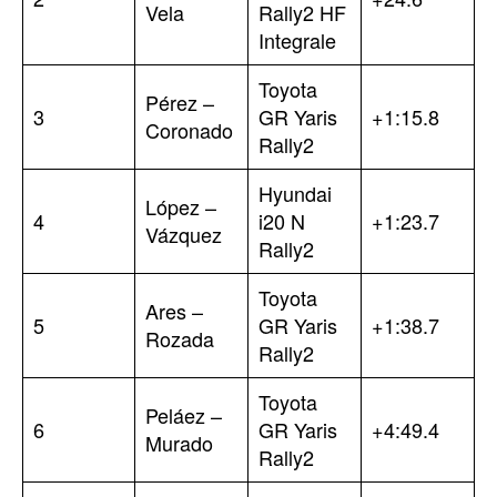
Vela
Rally2 HF
Integrale
Toyota
Pérez –
3
GR Yaris
+1:15.8
Coronado
Rally2
Hyundai
López –
4
i20 N
+1:23.7
Vázquez
Rally2
Toyota
Ares –
5
GR Yaris
+1:38.7
Rozada
Rally2
Toyota
Peláez –
6
GR Yaris
+4:49.4
Murado
Rally2