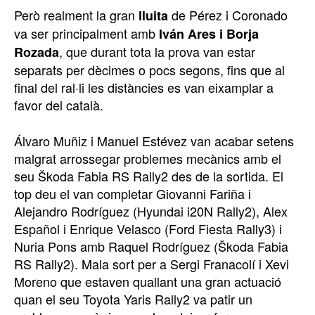
Però realment la gran
de Pérez i Coronado
lluita
va ser principalment amb
Iván Ares i Borja
, que durant tota la prova van estar
Rozada
separats per dècimes o pocs segons, fins que al
final del ral·li les distàncies es van eixamplar a
favor del català.
Álvaro Muñiz i Manuel Estévez van acabar setens
malgrat arrossegar problemes mecànics amb el
seu Škoda Fabia RS Rally2 des de la sortida. El
top deu el van completar Giovanni Fariña i
Alejandro Rodríguez (Hyundai i20N Rally2), Alex
Español i Enrique Velasco (Ford Fiesta Rally3) i
Nuria Pons amb Raquel Rodríguez (Škoda Fabia
RS Rally2). Mala sort per a Sergi Franacolí i Xevi
Moreno que estaven quallant una gran actuació
quan el seu Toyota Yaris Rally2 va patir un