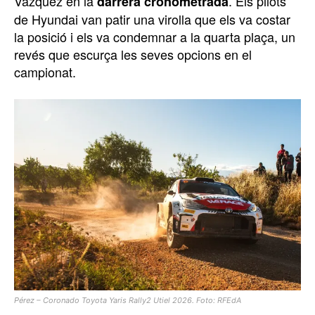
Vázquez en la
. Els pilots
darrera cronometrada
de Hyundai van patir una virolla que els va costar
la posició i els va condemnar a la quarta plaça, un
revés que escurça les seves opcions en el
campionat.
Pérez – Coronado Toyota Yaris Rally2 Utiel 2026. Foto: RFEdA