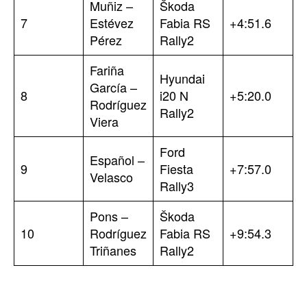
Muñiz –
Škoda
7
Estévez
Fabia RS
+4:51.6
Pérez
Rally2
Fariña
Hyundai
García –
8
i20 N
+5:20.0
Rodríguez
Rally2
Viera
Ford
Español –
9
Fiesta
+7:57.0
Velasco
Rally3
Pons –
Škoda
10
Rodríguez
Fabia RS
+9:54.3
Triñanes
Rally2