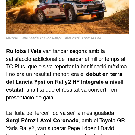
Riuloba – Vela Lancia Ypsilon Rally2. Utiel 2026. Foto: RFEdA
van tancar segons amb la
Ruiloba i Vela
satisfacció addicional de marcar el millor temps al
TC Plus, que els va reportar la bonificació màxima.
I no era un resultat menor: era el
debut en terra
del Lancia Ypsilon Rally2 HF Integrale a nivell
, una fita que el resultat va convertir en
estatal
presentació de gala.
La lluita pel tercer lloc va ser la més igualada.
, amb el Toyota GR
Sergi Pérez i Axel Coronado
Yaris Rally2, van superar Pepe López i David