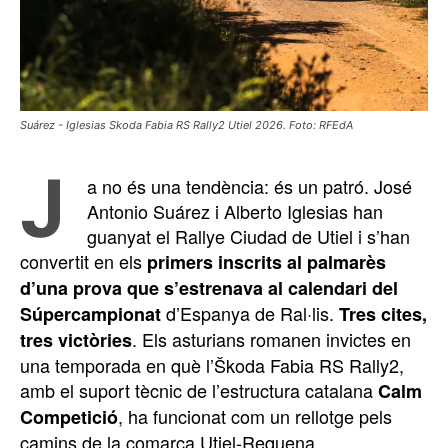
Suárez - Iglesias Skoda Fabia RS Rally2 Utiel 2026. Foto: RFEdA
J
a no és una tendència: és un patró. José
Antonio Suárez i Alberto Iglesias han
guanyat el Rallye Ciudad de Utiel i s’han
convertit en els
primers inscrits al palmarès
d’una prova que s’estrenava al calendari del
d’Espanya de Ral·lis.
Súpercampionat
Tres cites,
. Els asturians romanen invictes en
tres victòries
una temporada en què l’Škoda Fabia RS Rally2,
amb el suport tècnic de l’estructura catalana
Calm
, ha funcionat com un rellotge pels
Competició
camins de la comarca Utiel-Requena.