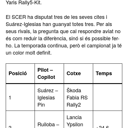
Yaris Rally5-Kit.
El SCER ha disputat tres de les seves cites i
Suárez-Iglesias han guanyat totes tres. Per als
seus rivals, la pregunta que cal respondre aviat no
és com reduir la diferència, sinó si és possible fer-
ho. La temporada continua, però el campionat ja té
un color molt definit.
Pilot –
Posició
Cotxe
Temps
Copilot
Suárez –
Škoda
1
Iglesias
Fabia RS
Pin
Rally2
Lancia
Ruiloba –
Ypsilon
2
+24.6