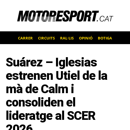
CARRER
CIRCUITS
RAL·LIS
OPINIÓ
BOTIGA
Suárez – Iglesias
estrenen Utiel de la
mà de Calm i
consoliden el
lideratge al SCER
2026