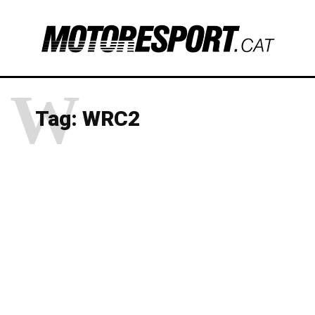
W
Tag:
WRC2