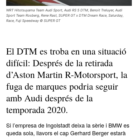
WRT Hitotsuyama Team Audi Sport, Audi RS 5 DTM, Benoit Treluyer, Audi
Sport Team Rosberg, Rene Rast, SUPER GT x DTM Dream Race, Saturday,
Race, Fuji Speedway © SUPER GT
El DTM es troba en una situació
difícil: Després de la retirada
d’Aston Martin R-Motorsport, la
fuga de marques podria seguir
amb Audi després de la
temporada 2020.
Si l’empresa de Ingolstadt deixa la sèrie i BMW es
queda sola, llavors el cap Gerhard Berger estarà