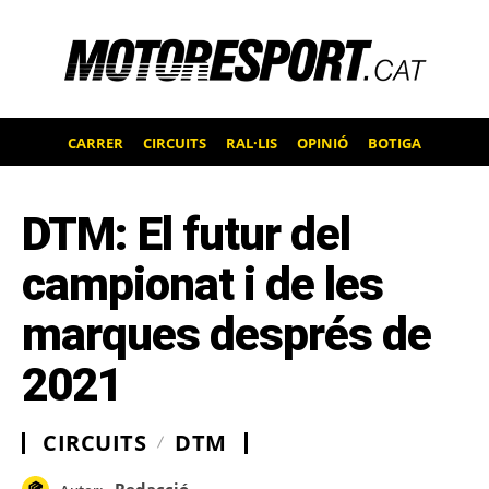
CARRER
CIRCUITS
RAL·LIS
OPINIÓ
BOTIGA
DTM: El futur del
campionat i de les
marques després de
2021
CIRCUITS
DTM