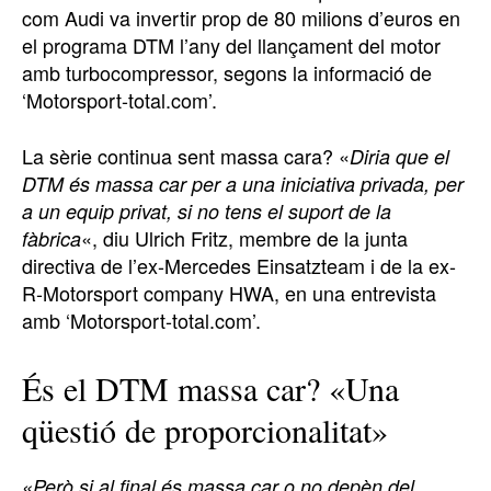
com Audi va invertir prop de 80 milions d’euros en
el programa DTM l’any del llançament del motor
amb turbocompressor, segons la informació de
‘Motorsport-total.com’.
La sèrie continua sent massa cara? «
Diria que el
DTM és massa car per a una iniciativa privada, per
a un equip privat, si no tens el suport de la
«, diu Ulrich Fritz, membre de la junta
fàbrica
directiva de l’ex-Mercedes Einsatzteam i de la ex-
R-Motorsport company HWA, en una entrevista
amb ‘Motorsport-total.com’.
És el DTM massa car? «Una
qüestió de proporcionalitat»
«Però si al final és massa car o no depèn del