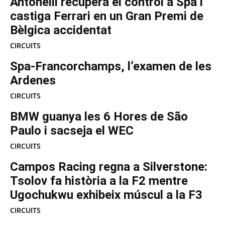
Antonelli recupera el control a Spa i
castiga Ferrari en un Gran Premi de
Bèlgica accidentat
CIRCUITS
Spa-Francorchamps, l’examen de les
Ardenes
CIRCUITS
BMW guanya les 6 Hores de São
Paulo i sacseja el WEC
CIRCUITS
Campos Racing regna a Silverstone:
Tsolov fa història a la F2 mentre
Ugochukwu exhibeix múscul a la F3
CIRCUITS