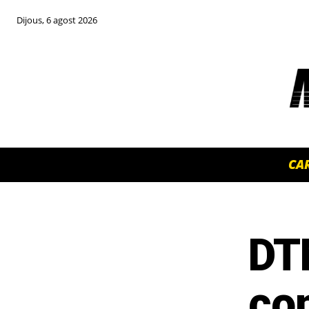
Dijous, 6 agost 2026
CA
DT
TOP 5 THIS WEEK
co