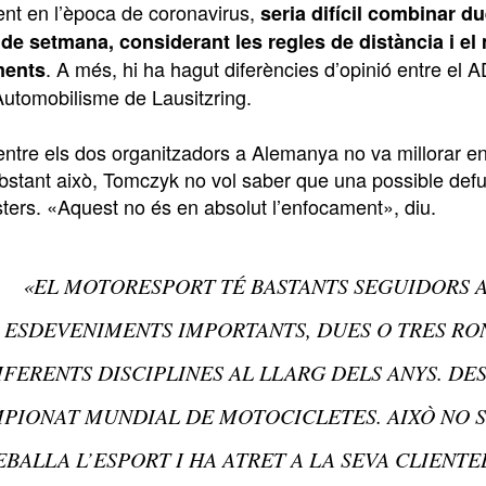
nt en l’època de coronavirus,
seria difícil combinar 
de setmana, considerant les regles de distància i e
. A més, hi ha hagut diferències d’opinió entre el 
ments
Automobilisme de Lausitzring.
entre els dos organitzadors a Alemanya no va millorar en
stant això, Tomczyk no vol saber que una possible defun
ters. «Aquest no és en absolut l’enfocament», diu.
«EL MOTORESPORT TÉ BASTANTS SEGUIDORS 
ESDEVENIMENTS IMPORTANTS, DUES O TRES RO
IFERENTS DISCIPLINES AL LLARG DELS ANYS. DES 
PIONAT MUNDIAL DE MOTOCICLETES. AIXÒ NO S
EBALLA L’ESPORT I HA ATRET A LA SEVA CLIENT