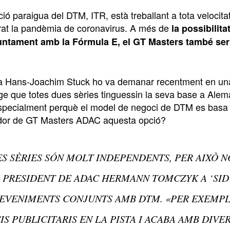
ció paraigua del DTM, ITR, està treballant a tota velocit
at la pandèmia de coronavirus. A més de
la possibilit
juntament amb la Fórmula E, el GT Masters també ser
a Hans-Joachim Stuck ho va demanar recentment en una 
e que totes dues sèries tinguessin la seva base a Aleman
especialment perquè el model de negoci de DTM es basa 
ador de GT Masters ADAC aquesta opció?
ES SÈRIES SÓN MOLT INDEPENDENTS, PER AIXÒ N
 PRESIDENT DE ADAC HERMANN TOMCZYK A ‘SID’
EVENIMENTS CONJUNTS AMB DTM. «PER EXEMPL
IS PUBLICITARIS EN LA PISTA I ACABA AMB DIVER