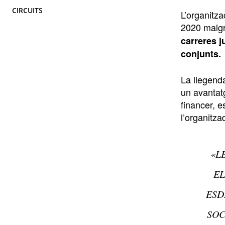
CIRCUITS
L’organitza
2020 malgr
carreres 
conjunts.
La llegend
un avantatg
financer, 
l’organitz
«L
EL
ESD
SOC