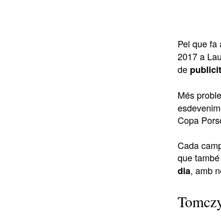
Pel que fa 
2017 a Laus
de
publici
Més proble
esdevenime
Copa Porsc
Cada campi
que també p
, amb n
dia
Tomczyk