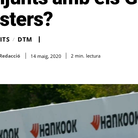
sters?
ITS
DTM
Redacció
lectura
2
min.
14 maig, 2020