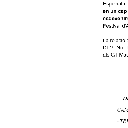
Especialme
en un cap 
esdeveni
Festival d’
La relació 
DTM. No ob
als GT Mas
D
CAM
«TR