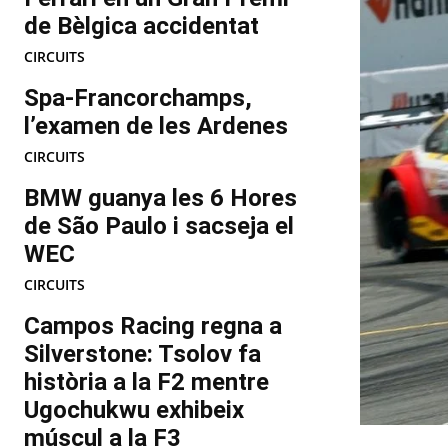
de Bèlgica accidentat
CIRCUITS
Spa-Francorchamps,
l’examen de les Ardenes
CIRCUITS
BMW guanya les 6 Hores
de São Paulo i sacseja el
WEC
CIRCUITS
Campos Racing regna a
Silverstone: Tsolov fa
història a la F2 mentre
Ugochukwu exhibeix
múscul a la F3