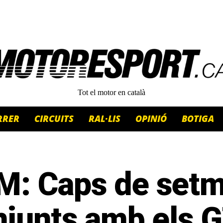
Tot el motor en català
RRER
CIRCUITS
RAL·LIS
OPINIÓ
BOTIGA
M: Caps de set
njunts amb els 