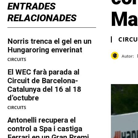
ENTRADES
Ma
RELACIONADES
CIRCU
Norris trenca el gel en un
Hungaroring enverinat
Autor:
CIRCUITS
El WEC farà parada al
Circuit de Barcelona-
Catalunya del 16 al 18
d’octubre
CIRCUITS
Antonelli recupera el
control a Spa i castiga
Ferrari en un Gran Premi