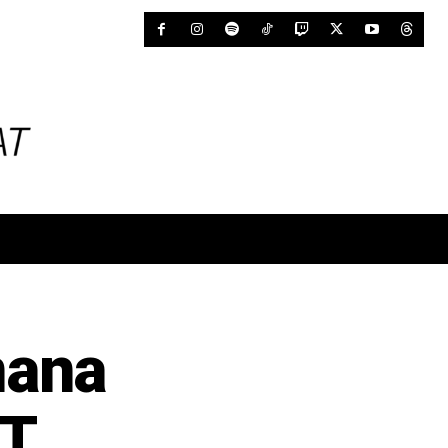
mana
GT