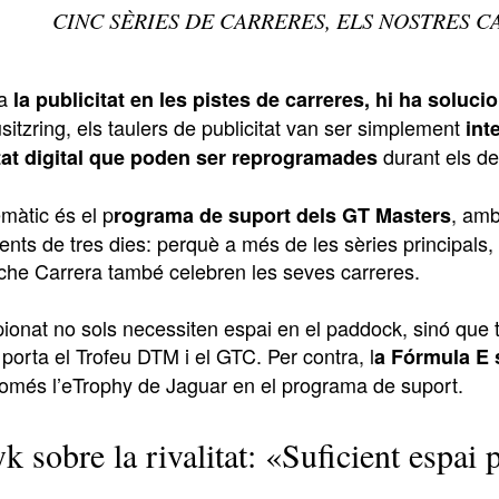
CINC SÈRIES DE CARRERES, ELS NOSTRES C
a
la publicitat en les pistes de carreres, hi ha soluci
itzring, els taulers de publicitat van ser simplement
int
durant els d
tat digital que poden ser reprogramades
màtic és el p
, amb
rograma de suport dels GT Masters
nts de tres dies: perquè a més de les sèries principal
he Carrera també celebren les seves carreres.
onat no sols necessiten espai en el paddock, sinó que 
orta el Trofeu DTM i el GTC. Per contra, l
a Fórmula E
omés l’eTrophy de Jaguar en el programa de suport.
 sobre la rivalitat: «Suficient espai p