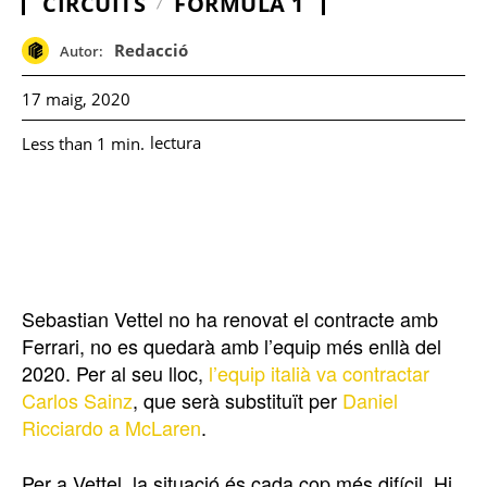
CIRCUITS
FÓRMULA 1
Redacció
Autor:
17 maig, 2020
lectura
Less than 1
min.
Sebastian Vettel no ha renovat el contracte amb
Ferrari, no es quedarà amb l’equip més enllà del
2020. Per al seu lloc,
l’equip italià va contractar
Carlos Sainz
, que serà substituït per
Daniel
Ricciardo a McLaren
.
Per a Vettel, la situació és cada cop més difícil. Hi