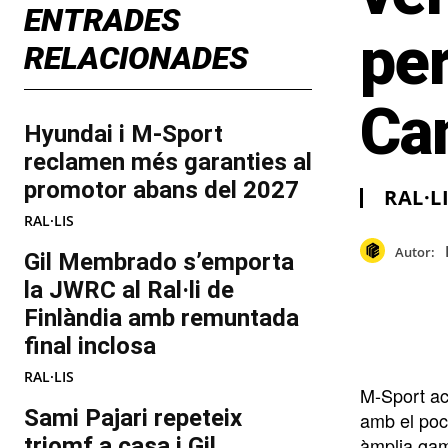
ENTRADES
per
RELACIONADES
Ca
Hyundai i M-Sport
reclamen més garanties al
promotor abans del 2027
RAL·L
RAL·LIS
Autor:
Gil Membrado s’emporta
la JWRC al Ral·li de
Finlàndia amb remuntada
final inclosa
RAL·LIS
M-Sport ac
Sami Pajari repeteix
amb el poc 
triomf a casa i Gil
àmplia gam