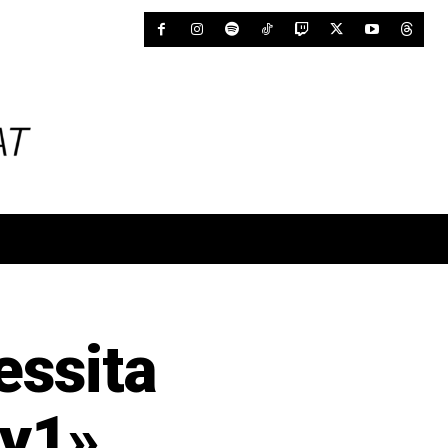
ssita
ly1»