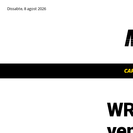
Dissabte, 8 agost 2026
CA
WR
TOP 5 THIS WEEK
ve