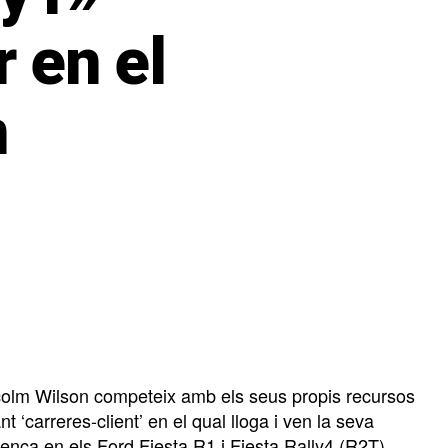
 en el
n
colm Wilson competeix amb els seus propis recursos
‘carreres-client’ en el qual lloga i ven la seva
nca en els Ford Fiesta R1 i Fiesta Rally4 (R2T),