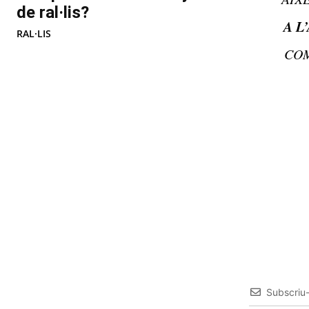
de ral·lis?
A L
RAL·LIS
COM
Subscriu