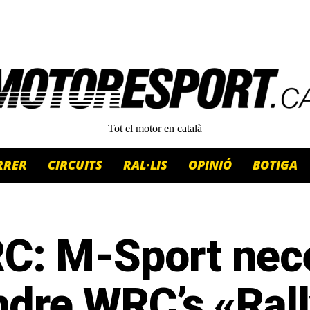
Tot el motor en català
RRER
CIRCUITS
RAL·LIS
OPINIÓ
BOTIGA
C: M-Sport nece
ndre WRC’s «Ral