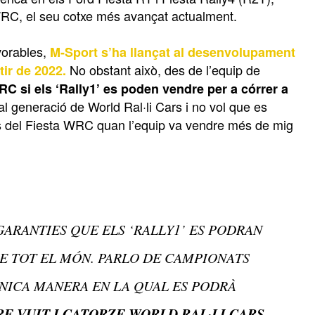
 WRC, el seu cotxe més avançat actualment.
vorables,
M-Sport s’ha llançat al desenvolupament
No obstant això, des de l’equip de
tir de 2022.
RC si els ‘Rally1’ es poden vendre per a córrer a
al generació de World Ral·li Cars i no vol que es
ats del Fiesta WRC quan l’equip va vendre més de mig
GARANTIES QUE ELS ‘RALLY1’ ES PODRAN
E TOT EL MÓN. PARLO DE CAMPIONATS
’ÚNICA MANERA EN LA QUAL ES PODRÀ
RE VUIT I CATORZE WORLD RAL·LI CARS