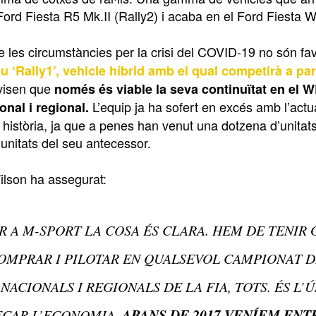
Ford Fiesta R5 Mk.II (Rally2) i acaba en el Ford Fiesta
e les circumstàncies per la crisi del COVID-19 no són fa
u ‘Rally1’, vehicle híbrid amb el qual competirà a par
visen que
només és viable la seva continuïtat en el W
L’equip ja ha sofert en excés amb l’actu
onal i regional.
la història, ja que a penes han venut una dotzena d’unit
unitats del seu antecessor.
lson ha assegurat:
R A M-SPORT LA COSA ÉS CLARA. HEM DE TENIR 
OMPRAR I PILOTAR EN QUALSEVOL CAMPIONAT D
NACIONALS I REGIONALS DE LA FIA, TOTS. ÉS L
ABANS DE 2017 VENÍEM ENT
ECAR L’ECONOMIA.