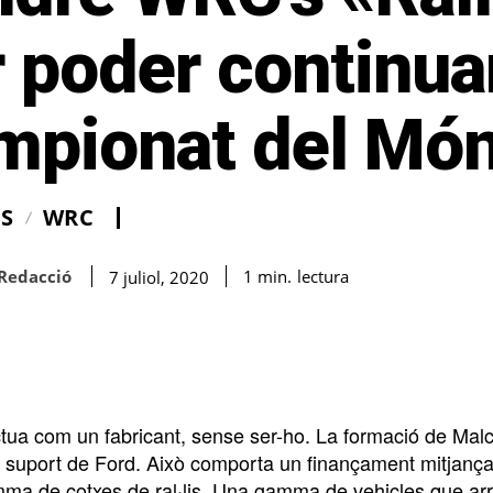
 poder continuar
mpionat del Mó
IS
WRC
Redacció
lectura
1
min.
7 juliol, 2020
tua com un fabricant, sense ser-ho. La formació de Mal
suport de Ford. Això comporta un finançament mitjançant 
ma de cotxes de ral·lis. Una gamma de vehicles que arre