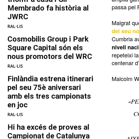
passa pel 
Membrado fa història al
JWRC
Malgrat qu
RAL·LIS
del seu no
Cosmobilis Group i Park
Cumbria a
nivell naci
Square Capital són els
repeteixi 
nous promotors del WRC
centenar d’
RAL·LIS
Finlàndia estrena itinerari
Malcolm Wi
pel seu 75è aniversari
amb els tres campionats
«PE
en joc
C
RAL·LIS
Hi ha excés de proves al
Campionat de Catalunya
AIX