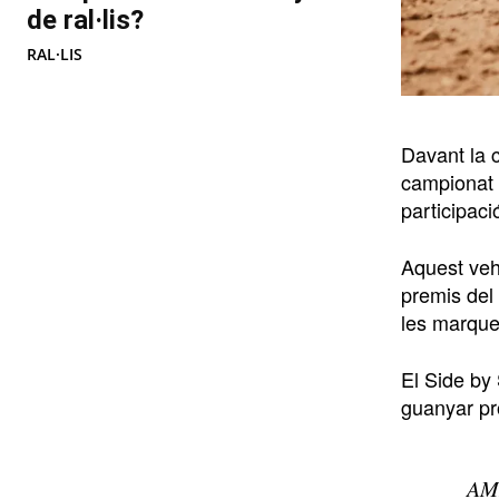
de ral·lis?
RAL·LIS
Davant la 
campionat 
participaci
Aquest vehi
premis del
les marques
El Side by
guanyar pr
AM