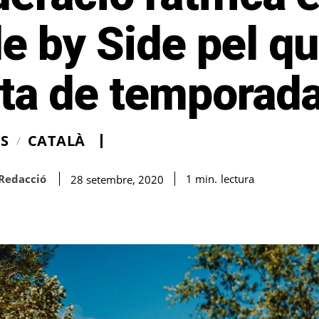
e by Side pel q
sta de temporad
IS
CATALÀ
Redacció
lectura
1
min.
28 setembre, 2020