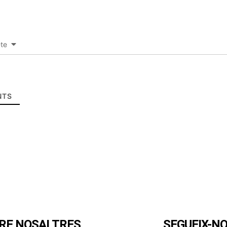
-te
TS
RE NOSALTRES
SEGUEIX-N