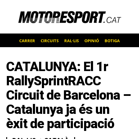
CARRER
CIRCUITS
RAL·LIS
OPINIÓ
BOTIGA
CATALUNYA: El 1r
RallySprintRACC
Circuit de Barcelona –
Catalunya ja és un
èxit de participació