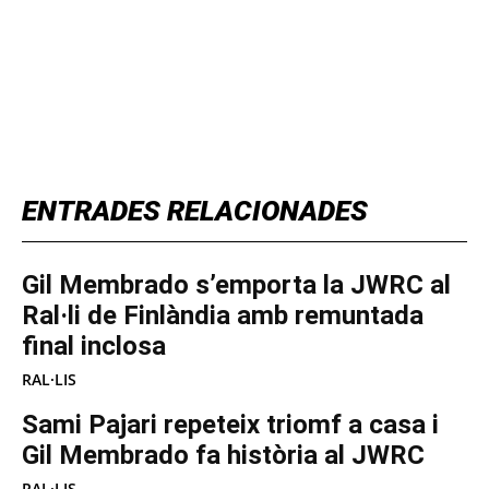
TOP 5 THIS WEEK
ENTRADES RELACIONADES
Gil Membrado s’emporta la JWRC al
Ral·li de Finlàndia amb remuntada
final inclosa
RAL·LIS
Sami Pajari repeteix triomf a casa i
Gil Membrado fa història al JWRC
RAL·LIS